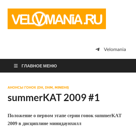
Vel
Сообщество
профессион
велоспорта,
энтузиастов
велотуризма
Velomania
просто
любителей
велосипедов
ГЛАВНОЕ МЕНЮ
АНОНСЫ ГОНОК (DH, DHM, MINIDHI)
summerKAT 2009 #1
Положение о первом этапе серии гонок summerKAT
2009 в дисциплине минидаунхилл