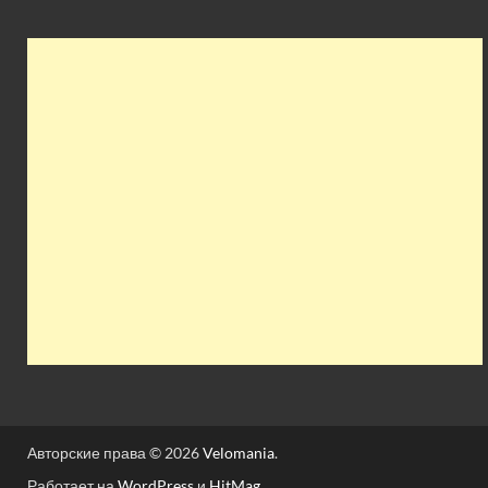
Авторские права © 2026
Velomania
.
Работает на
WordPress
и
HitMag
.