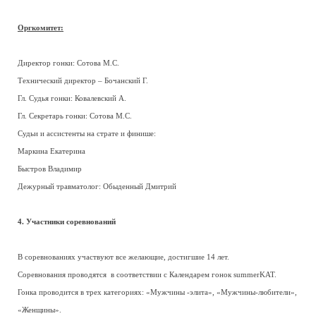
Оргкомитет:
Директор гонки: Сотова М.С.
Технический директор – Бочанский Г.
Гл. Судья гонки: Ковалевский А.
Гл. Секретарь гонки: Сотова М.С.
Судьи и ассистенты на страте и финише:
Маркина Екатерина
Быстров Владимир
Дежурный травматолог: Обыденный Дмитрий
4. Участники соревнований
В соревнованиях участвуют все желающие, достигшие 14 лет.
Соревнования проводятся в соответствии с Календарем гонок summerKAT.
Гонка проводится в трех категориях: «Мужчины -элита», «Мужчины-любители»,
«Женщины».