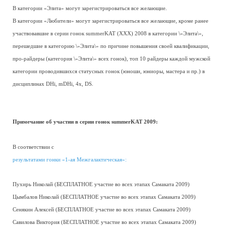
В категории «Элита» могут зарегистрироваться все желающие.
В категории «Любители» могут зарегистрироваться все желающие, кроме ранее
участвовавшие в серии гонок summerKAT (XXX) 2008 в категории \»Элита\»,
перешедшие в категорию \»Элита\» по причине повышения своей квалификации,
про-райдеры (категория \»Элита\» всех гонок), топ 10 райдеры каждой мужской
категории проводившихся статусных гонок (юноши, юниоры, мастера и пр.) в
дисциплинах DHi, mDHi, 4x, DS.
Примечание об участии в серии гонок summerKAT 2009:
В соответствии с
результатами гонки «1-ая Межгалактическая»:
Пухирь Николай (БЕСПЛАТНОЕ участие во всех этапах Самаката 2009)
Цымбалов Николай (БЕСПЛАТНОЕ участие во всех этапах Самаката 2009)
Сенякин Алексей (БЕСПЛАТНОЕ участие во всех этапах Самаката 2009)
Савилова Виктория (БЕСПЛАТНОЕ участие во всех этапах Самаката 2009)