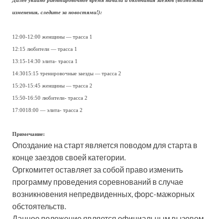
Далее укаано риентировочное время начала и окончания заездов (возможны
изменения, следите за новостями!):
12:00-12:00 женщины — трасса 1
12:15 любители — трасса 1
13:15-14:30 элита- трасса 1
14:3015:15 тренировочные заезды — трасса 2
15:20-15:45 женщины — трасса 2
15:50-16:50 любители- трасса 2
17:0018:00 — элита- трасса 2
Примечание:
Опоздание на старт является поводом для старта в
конце заездов своей категории.
Оргкомитет оставляет за собой право изменить
программу проведения соревнований в случае
возникновения непредвиденных, форс-мажорных
обстоятельств.
Данное положение является официальным вызовом