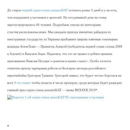
До старта
первой серии гонок summerKAT
осталось ровно 5 дней и у на есть,
чем порадовать участников и зрителей. На сегодняшний день на гонку
зарегистрировалось 46 человек. Подробные списки по категориям
участия расположены ниже. Мы ожидаем приезда именитых райдеров из
иностранных государств: из Украины прибывают широко изветные гононщики
команды ArtemTeam — Примачек Алексей (победитель первой гонки сезона 2009
в Алуште) и Канунов Анри. Надеемся, что это не прикол и ребята приняли
приглашение Николая Пухиря \»сразитья в наших горах\». Особо хочется
отметить приезд чартерным рейсом из Болгарии легенды российского
маунтинбайка Григория Травина. Григорий заявил, что будет честно бороться на
всех
9-ти этапах
чтобы попасть в число призеров, среди которых будет разыгран
главный приз серии гонок summerKAT — вилка BOXXER 2010*.
*