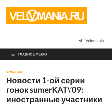
Vel
Сообщество
профессион
велоспорта,
энтузиастов
велотуризма
Velomania
просто
любителей
велосипедов
ГЛАВНОЕ МЕНЮ
SUMMERKAT
Новости 1-ой серии
гонок sumerKAT\’09:
иностранные участники