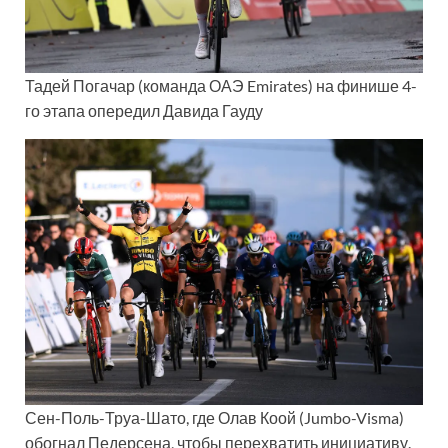
Тадей Погачар (команда ОАЭ Emirates) на финише 4-
го этапа опередил Давида Гауду
Сен-Поль-Труа-Шато, где Олав Коой (Jumbo-Visma)
обогнал Педерсена, чтобы перехватить инициативу.