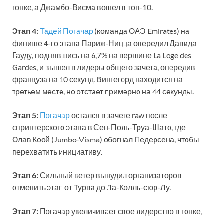
гонке, а Джамбо-Висма вошел в топ-10.
Этап 4:
Тадей Погачар
(команда ОАЭ Emirates) на
финише 4-го этапа Париж-Ницца опередил Давида
Гауду, поднявшись на 6,7% на вершине La Loge des
Gardes, и вышел в лидеры общего зачета, опередив
француза на 10 секунд. Вингегорд находится на
третьем месте, но отстает примерно на 44 секунды.
Этап 5:
Погачар
остался в зачете raw после
спринтерского этапа в Сен-Поль-Труа-Шато, где
Олав Коой (Jumbo-Visma) обогнал Педерсена, чтобы
перехватить инициативу.
Этап 6:
Сильный ветер вынудил организаторов
отменить этап от Турва до Ла-Колль-сюр-Лу.
Этап 7:
Погачар увеличивает свое лидерство в гонке,