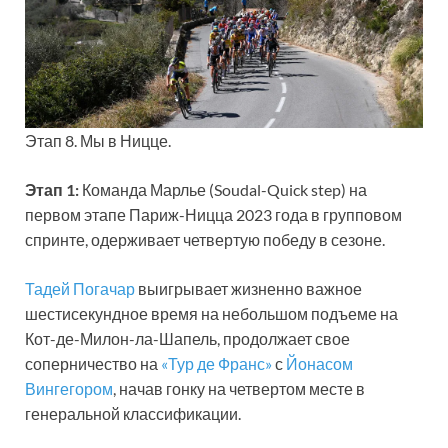
Этап 8. Мы в Ницце.
Этап 1:
Команда Марлье (Soudal-Quick step) на
первом этапе Париж-Ницца 2023 года в групповом
спринте, одерживает четвертую победу в сезоне.
Тадей Погачар
выигрывает жизненно важное
шестисекундное время на небольшом подъеме на
Кот-де-Милон-ла-Шапель, продолжает свое
соперничество на
«Тур де Франс»
с
Йонасом
Вингегором
, начав гонку на четвертом месте в
генеральной классификации.