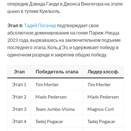
опередив Дэвида Ганди и Джонса Вингегора на этапе
queen в тупике Куильоль.
Этап 8:
Тадей Погачар
подтверждает свое
абсолютное доминирование на гонке Париж-Ницца
2023 года, вырвавшись на заключительном подъеме
последнего этапа, Коль д’Эз, и одерживает победу в
одиночном разряде и закрепив общую победу.
Этап
Победитель этапа
Лидер клссф.
Этап 1
Tim Merlier
Tim Merlier
Этап 2
Mads Pedersen
Mads Pedersen
Этап 3
Team Jumbo-Visma
Magnus Cort
Этап 4
Tadej Pogacar
Tadej Pogacar