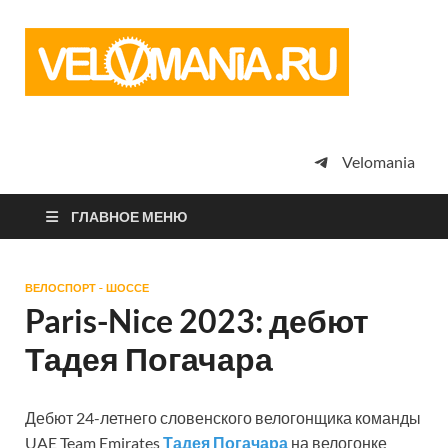
Vel
Сообщество
профессион
велоспорта,
энтузиастов
велотуризма
Velomania
просто
любителей
велосипедов
ГЛАВНОЕ МЕНЮ
ВЕЛОСПОРТ - ШОССЕ
Paris-Nice 2023: дебют
Тадея Погачара
Дебют 24-летнего словенского велогонщика команды
UAE Team Emirates
Тадея Погачара
на велогонке