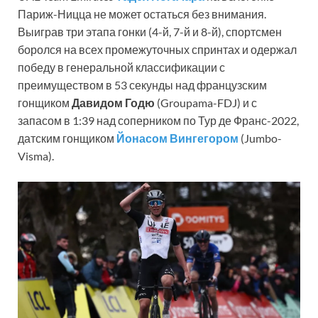
Париж-Ницца не может остаться без внимания.
Выиграв три этапа гонки (4-й, 7-й и 8-й), спортсмен
боролся на всех промежуточных спринтах и одержал
победу в генеральной классификации с
преимуществом в 53 секунды над французским
гонщиком
Давидом Годю
(Groupama-FDJ) и с
запасом в 1:39 над соперником по Тур де Франс-2022,
датским гонщиком
Йонасом Вингегором
(Jumbo-
Visma).