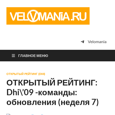
Vel
Сообщество
профессион
велоспорта,
энтузиастов
велотуризма
Velomania
просто
любителей
велосипедов
ГЛАВНОЕ МЕНЮ
ОТКРЫТЫЙ РЕЙТИНГ (DHI)
ОТКРЫТЫЙ РЕЙТИНГ:
Dhi\’09 -команды:
обновления (неделя 7)