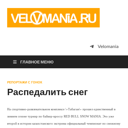
Vel
Сообщество
профессион
велоспорта,
энтузиастов
велотуризма
Velomania
просто
любителей
велосипедов
ГЛАВНОЕ МЕНЮ
РЕПОРТАЖИ С ГОНОК
Распедалить снег
На спортивно-развлекательном комплексе \»Табаган\» прошел единственный в
зимнем сезоне турнир по байкер-кроссу RED BULL SNOW MANIA. Это уже
второй в истории казахстанского экстрима официальный чемпионат по снежному