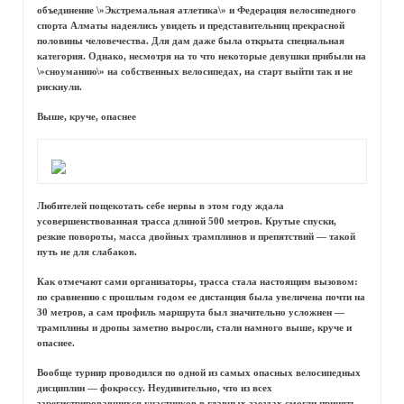
объединение \»Экстремальная атлетика\» и Федерация велосипедного
спорта Алматы надеялись увидеть и представительниц прекрасной
половины человечества. Для дам даже была открыта специальная
категория. Однако, несмотря на то что некоторые девушки прибыли на
\»сноуманию\» на собственных велосипедах, на старт выйти так и не
рискнули.
Выше, круче, опаснее
Любителей пощекотать себе нервы в этом году ждала
усовершенствованная трасса длиной 500 метров. Крутые спуски,
резкие повороты, масса двойных трамплинов и препятствий — такой
путь не для слабаков.
Как отмечают сами организаторы, трасса стала настоящим вызовом:
по сравнению с прошлым годом ее дистанция была увеличена почти на
30 метров, а сам профиль маршрута был значительно усложнен —
трамплины и дропы заметно выросли, стали намного выше, круче и
опаснее.
Вообще турнир проводился по одной из самых опасных велосипедных
дисциплин — фокроссу. Неудивительно, что из всех
зарегистрировавшихся участников в главных заездах смогли принять