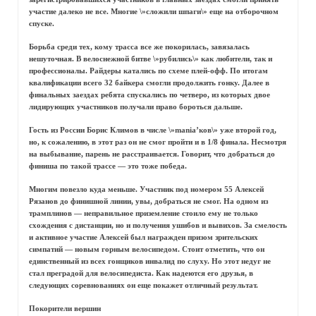
участие далеко не все. Многие \»сложили шпаги\» еще на отборочном
спуске.
Борьба среди тех, кому трасса все же покорилась, завязалась
нешуточная. В велоснежной битве \»рубились\» как любители, так и
профессионалы. Райдеры катались по схеме плей-офф. По итогам
квалификации всего 32 байкера смогли продолжить гонку. Далее в
финальных заездах ребята спускались по четверо, из которых двое
лидирующих участников получали право бороться дальше.
Гость из России Борис Климов в числе \»mania’ков\» уже второй год,
но, к сожалению, в этот раз он не смог пройти и в 1/8 финала. Несмотря
на выбывание, парень не расстраивается. Говорит, что добраться до
финиша по такой трассе — это тоже победа.
Многим повезло куда меньше. Участник под номером 55 Алексей
Рязанов до финишной линии, увы, добраться не смог. На одном из
трамплинов — неправильное приземление стоило ему не только
схождения с дистанции, но и получения ушибов и вывихов. За смелость
и активное участие Алексей был награжден призом зрительских
симпатий — новым горным велосипедом. Стоит отметить, что он
единственный из всех гонщиков инвалид по слуху. Но этот недуг не
стал преградой для велосипедиста. Как надеются его друзья, в
следующих соревнованиях он еще покажет отличный результат.
Покорители вершин