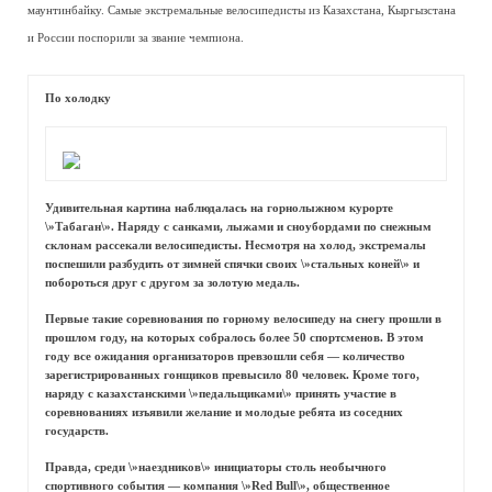
маунтинбайку. Самые экстремальные велосипедисты из Казахстана, Кыргызстана
и России поспорили за звание чемпиона.
По холодку
Удивительная картина наблюдалась на горнолыжном курорте
\»Табаган\». Наряду с санками, лыжами и сноубордами по снежным
склонам рассекали велосипедисты. Несмотря на холод, экстремалы
поспешили разбудить от зимней спячки своих \»стальных коней\» и
побороться друг с другом за золотую медаль.
Первые такие соревнования по горному велосипеду на снегу прошли в
прошлом году, на которых собралось более 50 спортсменов. В этом
году все ожидания организаторов превзошли себя — количество
зарегистрированных гонщиков превысило 80 человек. Кроме того,
наряду с казахстанскими \»педальщиками\» принять участие в
соревнованиях изъявили желание и молодые ребята из соседних
государств.
Правда, среди \»наездников\» инициаторы столь необычного
спортивного события — компания \»Red Bull\», общественное