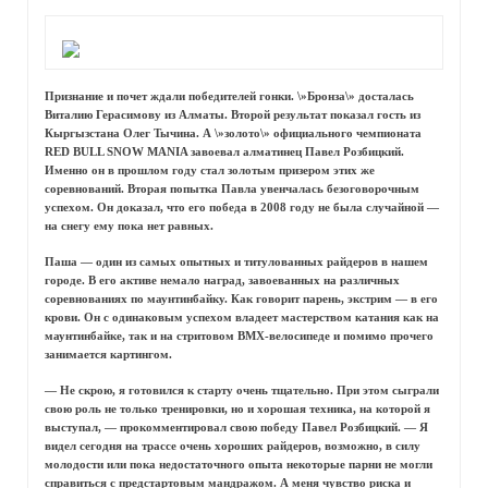
Признание и почет ждали победителей гонки. \»Бронза\» досталась
Виталию Герасимову из Алматы. Второй результат показал гость из
Кыргызстана Олег Тычина. А \»золото\» официального чемпионата
RED BULL SNOW MANIA завоевал алматинец Павел Розбицкий.
Именно он в прошлом году стал золотым призером этих же
соревнований. Вторая попытка Павла увенчалась безоговорочным
успехом. Он доказал, что его победа в 2008 году не была случайной —
на снегу ему пока нет равных.
Паша — один из самых опытных и титулованных райдеров в нашем
городе. В его активе немало наград, завоеванных на различных
соревнованиях по маунтинбайку. Как говорит парень, экстрим — в его
крови. Он с одинаковым успехом владеет мастерством катания как на
маунтинбайке, так и на стритовом BMX-велосипеде и помимо прочего
занимается картингом.
— Не скрою, я готовился к старту очень тщательно. При этом сыграли
свою роль не только тренировки, но и хорошая техника, на которой я
выступал, — прокомментировал свою победу Павел Розбицкий. — Я
видел сегодня на трассе очень хороших райдеров, возможно, в силу
молодости или пока недостаточного опыта некоторые парни не могли
справиться с предстартовым мандражом. А меня чувство риска и