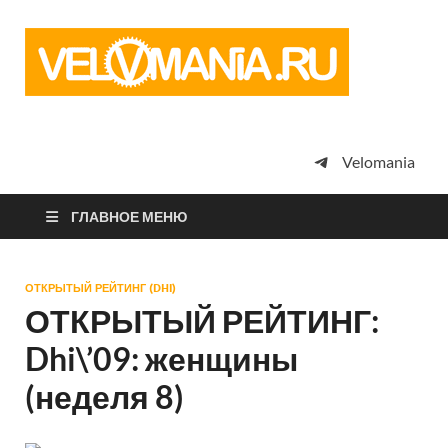
Vel
Сообщество
профессион
велоспорта,
энтузиастов
велотуризма
Velomania
просто
любителей
велосипедов
ГЛАВНОЕ МЕНЮ
ОТКРЫТЫЙ РЕЙТИНГ (DHI)
ОТКРЫТЫЙ РЕЙТИНГ:
Dhi\’09: женщины
(неделя 8)