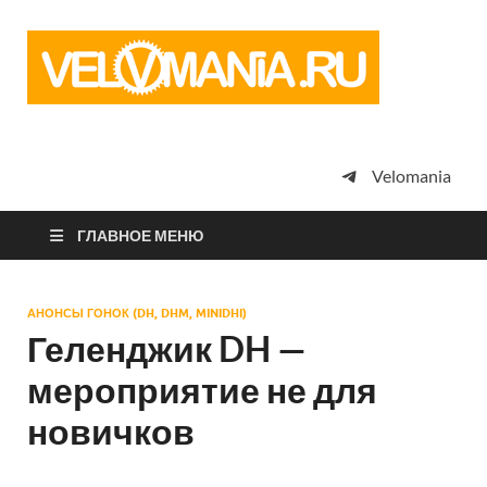
Vel
Сообщество
профессион
велоспорта,
энтузиастов
велотуризма
Velomania
просто
любителей
велосипедов
ГЛАВНОЕ МЕНЮ
АНОНСЫ ГОНОК (DH, DHM, MINIDHI)
Геленджик DH —
мероприятие не для
новичков