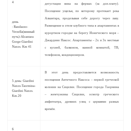
4
дегустации вина на фермах (за доп.плату).
Посещение ущелья, по которому протекает река
Алкантара, проделывая себе дорогу через лаву.
день
Размещение в отеле клубного типа в апартаментах в
: Randazzo-
Verzella(винный
курортном городке на берегу Ионического моря –
путь)-Alcantara
Джардини Наксос. Апартаменты – 2х и 3х местные
Gorge-Giardini
Naxos. Km 41
с кухней, балконом, ванной комнатой, ТВ,
телефоном, кондиционером.
В этот день предоставляется возможность
посещения Античного Наксоса – первой греческой
5 день: Giardini
Naxos-Taormina-
колонии на Сицилии. Посещение города Таормина
Giardini Naxos.
– жемчужины Сицилии, осмотр греческого
Km.20
амфитеатра, древних улиц с церквями разных
времён.
6