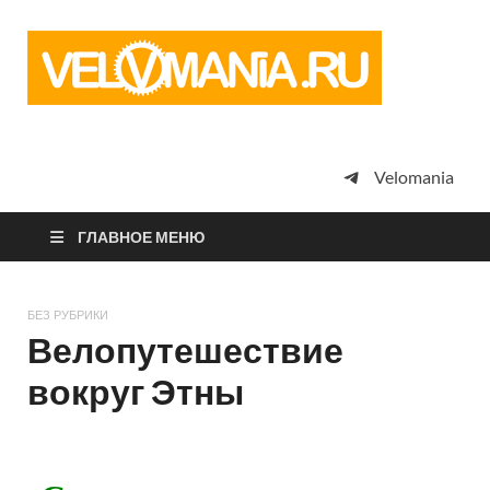
Vel
Сообщество
профессион
велоспорта,
энтузиастов
велотуризма
Velomania
просто
любителей
велосипедов
ГЛАВНОЕ МЕНЮ
БЕЗ РУБРИКИ
Велопутешествие
вокруг Этны