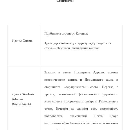
Стоимость:
Прибытие в аэропорт Катания.
1 день: Catania
Трансфер в небольшую деревушку у подножия
Этны — Николоси. Размещение в отеле.
Завтрак в отеле. Посещение Адрано: осмотр
исторического центра и Норманского замка и
старинного «сарацинского» моста. Переезд в
2 день:Nicolosi-
Бронте, знаменитый фисташковыми деревьями:
Adrano-
знакомство с историческим центром. Размещение в
Bronte.Km 44
отеле. Вечером за ужином есть возможность
попробовать знаменитый Песто (соус
изготовленный из базилика и фисташков по местным