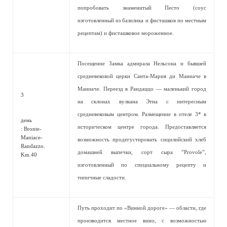
попробовать знаменитый Песто (соус
изготовленный из базилика и фисташков по местным
рецептам) и фисташковое мороженное.
Посещение Замка адмирала Нельсона и бывшей
средневековой церки Санта-Мария ди Маниаче в
Маниаче. Переезд в Рандаццо — маленький город
3
на склонах вулкана Этна с интересным
средневековым центром. Размещение в отеле 3* в
день
историческом центре города. Предоставляется
: Bronte-
Maniace-
возможность продегустировать сицилийский хлеб
Randazzo.
домашней выпечки, сорт сыра ”Provole”,
Km.40
изготовленный по специальному рецепту и
типичные сладости.
Путь проходит по «Винной дороге» — области, где
производится местное вино, с возможностью