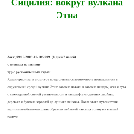
Сицилия: вокруг вулкана
Этна
Заезд 09/10/2009-16/10/2009 (8 дней/7 ночей)
с пятницы по пятницу
тур с русскоязычным гидом
Характеристика: в этом туре предоставляется возможность познакомиться с
окружающей средой вулкана Этна: лавовые потоки и лавовые пещеры, леса и луга
с неожиданной сменой растительности и ландшафта от древних хвойных
деревьев и буковых зарослей до лунного пейзажа. После этого путешествия
картины незабываемых разнообразных пейзажей навсегда останутся в вашей
памяти.