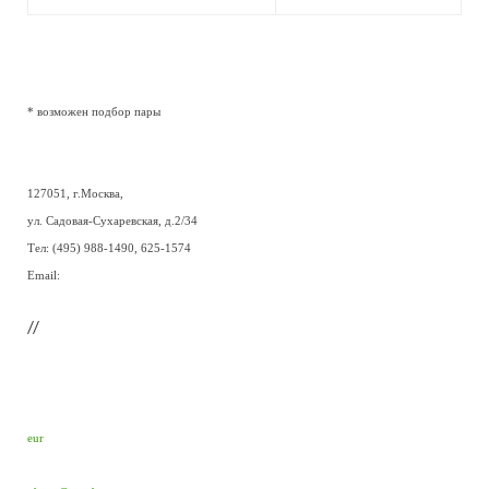
* возможен подбор пары
127051, г.Москва,
ул. Садовая-Сухаревская, д.2/34
Тел: (495) 988-1490, 625-1574
Email:
//
eur