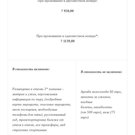
При проживании в двухместном номере:
? 950,00
При проживании в одноместном номере*:
? 1139,00
В стоимость включено:
В стоимость не включено:
Размещение в отелях 3* питание –
Аренда велосипеда 60 евро,
завтрак и ужин, персональная
напитки за ужином,
информация по туру, (подробная
входные
карта маршрута, описание маршрута,
билеты, авиабилеты
мест посещения, необходимые
(от 500 евро), виза (75
телефоны для связи), русскоязычный
евро).
гид, транспортировка багажа от
отеля к отелю, все трансферы, мед
страховка спортивная.