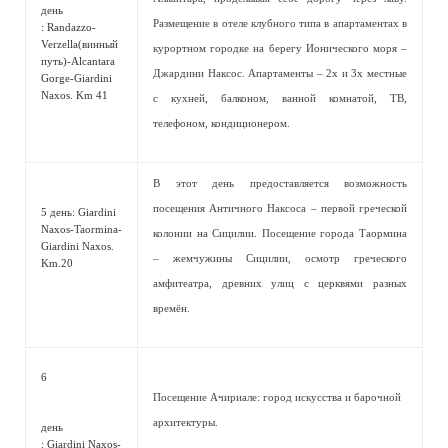
день
Размещение в отеле клубного типа в апартаментах в
: Randazzo-
Verzella(винный
курортном городке на берегу Ионического моря –
путь)-Alcantara
Джардини Наксос. Апартаменты – 2х и 3х местные
Gorge-Giardini
Naxos. Km 41
с кухней, балконом, ванной комнатой, ТВ,
телефоном, кондиционером.
В этот день предоставляется возможность
посещения Античного Наксоса – первой греческой
5 день: Giardini
Naxos-Taormina-
колонии на Сицилии. Посещение города Таормина
Giardini Naxos.
– жемчужины Сицилии, осмотр греческого
Km.20
амфитеатра, древних улиц с церквями разных
времён.
6
Посещение Ачириале: город искусства и барочной
архитектуры.
день
: Giardini Naxos-