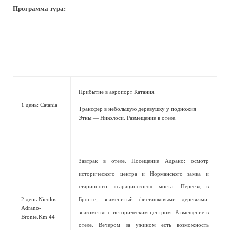
Программа тура:
Прибытие в аэропорт Катания.
1 день: Catania
Трансфер в небольшую деревушку у подножия
Этны — Николоси. Размещение в отеле.
Завтрак в отеле. Посещение Адрано: осмотр
исторического центра и Норманского замка и
старинного «сарацинского» моста. Переезд в
2 день:Nicolosi-
Бронте, знаменитый фисташковыми деревьями:
Adrano-
знакомство с историческим центром. Размещение в
Bronte.Km 44
отеле. Вечером за ужином есть возможность