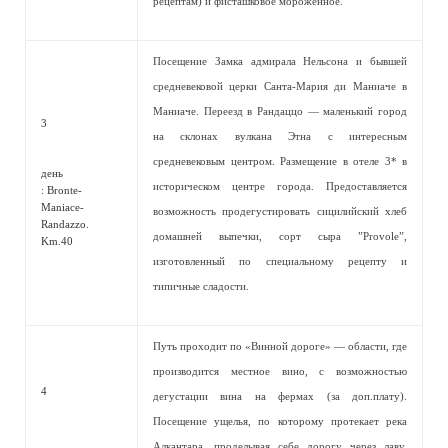
рецептам) и фисташковое мороженное.
Посещение Замка адмирала Нельсона и бывшей
средневековой церки Санта-Мария ди Маниаче в
Маниаче. Переезд в Рандаццо — маленький город
3
на склонах вулкана Этна с интересным
средневековым центром. Размещение в отеле 3* в
день
историческом центре города. Предоставляется
: Bronte-
Maniace-
возможность продегустировать сицилийский хлеб
Randazzo.
домашней выпечки, сорт сыра ”Provole”,
Km.40
изготовленный по специальному рецепту и
типичные сладости.
Путь проходит по «Винной дороге» — области, где
производится местное вино, с возможностью
4
дегустации вина на фермах (за доп.плату).
Посещение ущелья, по которому протекает река
Алкантара, проделывая себе дорогу через лаву.