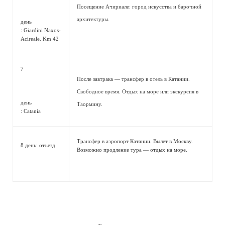
Посещение Ачириале: город искусства и барочной
архитектуры.
день
: Giardini Naxos-
Acireale. Km 42
7
После завтрака — трансфер в отель в Катании.
Свободное время. Отдых на море или экскурсия в
день
Таормину.
: Catania
Трансфер в аэропорт Катании. Вылет в Москву.
8 день: отъезд
Возможно продление тура — отдых на море.