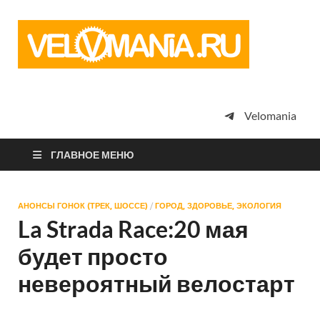
Vel
Сообщество
профессион
велоспорта,
энтузиастов
велотуризма
Velomania
просто
любителей
велосипедов
ГЛАВНОЕ МЕНЮ
АНОНСЫ ГОНОК (ТРЕК, ШОССЕ)
/
ГОРОД, ЗДОРОВЬЕ, ЭКОЛОГИЯ
La Strada Race:20 мая
будет просто
невероятный велостарт