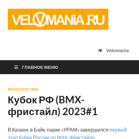
Vel
Сообщество
профессион
велоспорта,
энтузиастов
велотуризма
Velomania
просто
любителей
велосипедов
ГЛАВНОЕ МЕНЮ
ВЕЛОСПОРТ-BMX
Кубок РФ (BMX-
фристайл) 2023#1
В Казани, в Байк-парке «УРАМ» завершился
первый
этап Кубка России по BMX-фристайлу
.