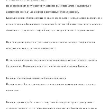
На соревнования допускаются участники, имеющие шлем и велосипед с
диаметром колес 24-26 дюймов и исправным оборудованием.
Каждый гонщик обязан следить за своим здоровьем и исправностью велосипеда и
перед началом официальных тренировок берет на себя ответственность за риски,
связанные со здоровьем и порчей имущества при участии в соревнованиях.
При покидании пределов трассы во время основных заездов гонщик обязан
вернуться на трассу в том же самом месте.
Во время официальных тренировочных и основных заездов гонщики должны
быть в шлеме. Нарушение приводит к немедленной дисквалификации.
Гонщики обязаны выполнять требования маршалов
Номер должен быть хорошо виден и прикреплен за руль или вилку в верном
положении.
Гонщики должны действовать в спортивной манере во время тренировок и
основных заездов, что, в первую очередь, означает необходимость пропуска