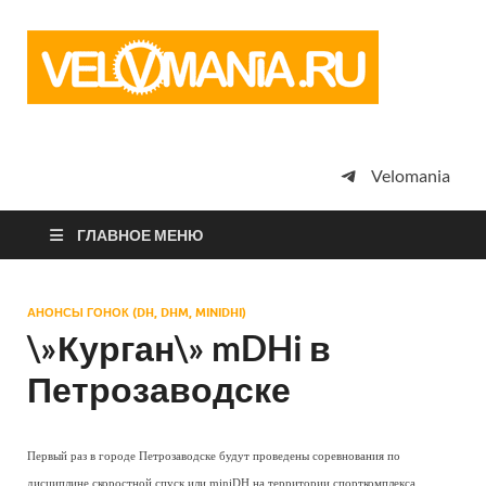
Vel
Сообщество
профессион
велоспорта,
энтузиастов
велотуризма
Velomania
просто
любителей
велосипедов
ГЛАВНОЕ МЕНЮ
АНОНСЫ ГОНОК (DH, DHM, MINIDHI)
\»Курган\» mDHi в
Петрозаводске
Первый раз в городе Петрозаводске будут проведены соревнования по
дисциплине скоростной спуск или miniDH на территории спорткомплекса