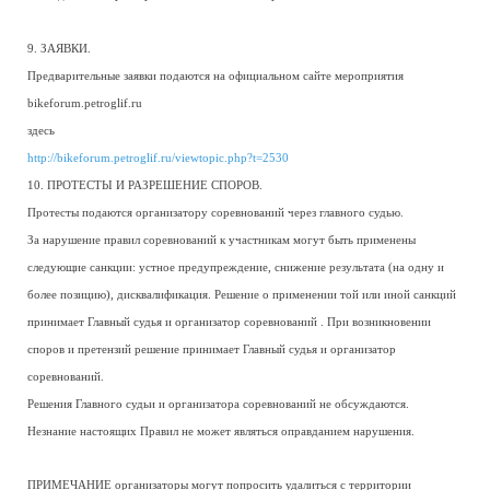
9. ЗАЯВКИ.
Предварительные заявки подаются на официальном сайте мероприятия
bikeforum.petroglif.ru
здесь
http://bikeforum.petroglif.ru/viewtopic.php?t=2530
10. ПРОТЕСТЫ И РАЗРЕШЕНИЕ СПОРОВ.
Протесты подаются организатору соревнований через главного судью.
За нарушение правил соревнований к участникам могут быть применены
следующие санкции: устное предупреждение, снижение результата (на одну и
более позицию), дисквалификация. Решение о применении той или иной санкций
принимает Главный судья и организатор соревнований . При возникновении
споров и претензий решение принимает Главный судья и организатор
соревнований.
Решения Главного судьи и организатора соревнований не обсуждаются.
Незнание настоящих Правил не может являться оправданием нарушения.
ПРИМЕЧАНИЕ организаторы могут попросить удалиться с территории