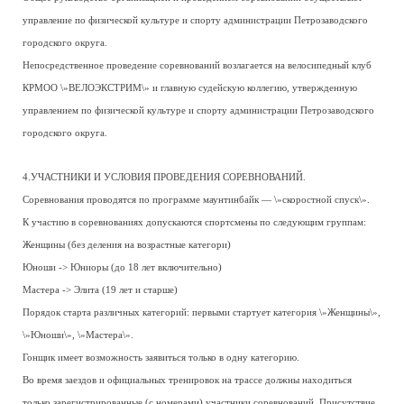
управление по физической культуре и спорту администрации Петрозаводского
городского округа.
Непосредственное проведение соревнований возлагается на велосипедный клуб
КРМОО \»ВЕЛОЭКСТРИМ\» и главную судейскую коллегию, утвержденную
управлением по физической культуре и спорту администрации Петрозаводского
городского округа.
4.УЧАСТНИКИ И УСЛОВИЯ ПРОВЕДЕНИЯ СОРЕВНОВАНИЙ.
Соревнования проводятся по программе маунтинбайк — \»скоростной спуск\».
К участию в соревнованиях допускаются спортсмены по следующим группам:
Женщины (без деления на возрастные категори)
Юноши -> Юниоры (до 18 лет включительно)
Мастера -> Элита (19 лет и старше)
Порядок старта различных категорий: первыми стартует категория \»Женщины\»,
\»Юноши\», \»Мастера\».
Гонщик имеет возможность заявиться только в одну категорию.
Во время заездов и официальных тренировок на трассе должны находиться
только зарегистрированные (с номерами) участники соревнований. Присутствие