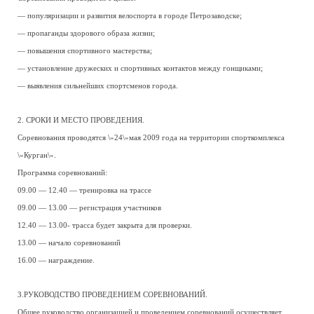
— популяризации и развития велоспорта в городе Петрозаводске;
— пропаганды здорового образа жизни;
— повышения спортивного мастерства;
— установление дружеских и спортивных контактов между гонщиками;
— выявления сильнейших спортсменов города.
2. СРОКИ И МЕСТО ПРОВЕДЕНИЯ.
Соревнования проводятся \»24\»мая 2009 года на территории спорткомплекса
\»Курган\».
Программа соревнований:
09.00 — 12.40 — тренировка на трассе
09.00 — 13.00 — регистрация участников
12.40 — 13.00- трасса будет закрыта для проверки.
13.00 — начало соревнований
16.00 — награждение.
3.РУКОВОДСТВО ПРОВЕДЕНИЕМ СОРЕВНОВАНИЙ.
Общее руководство организацией и проведением соревнований осуществляет