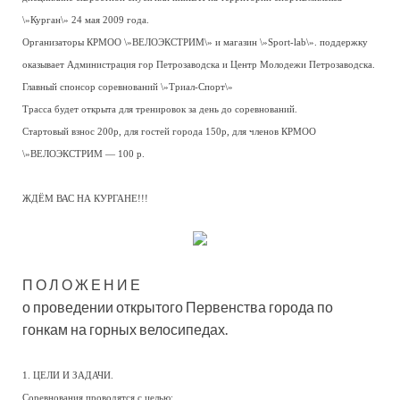
\»Курган\» 24 мая 2009 года.
Организаторы КРМОО \»ВЕЛОЭКСТРИМ\» и магазин \»Sport-lab\». поддержку
оказывает Администрация гор Петрозаводска и Центр Молодежи Петрозаводска.
Главный спонсор соревнований \»Триал-Спорт\»
Трасса будет открыта для тренировок за день до соревнований.
Стартовый взнос 200р, для гостей города 150р, для членов КРМОО
\»ВЕЛОЭКСТРИМ — 100 р.
ЖДЁМ ВАС НА КУРГАНЕ!!!
П О Л О Ж Е Н И Е
о проведении открытого Первенства города по
гонкам на горных велосипедах.
1. ЦЕЛИ И ЗАДАЧИ.
Соревнования проводятся с целью: