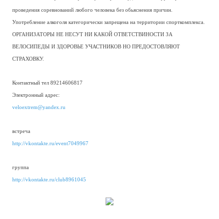
проведения соревнований любого человека без обьяснения причин.
Употребление алкоголя категорически запрещена на территории спорткомплекса.
ОРГАНИЗАТОРЫ НЕ НЕСУТ НИ КАКОЙ ОТВЕТСТВИНОСТИ ЗА
ВЕЛОСИПЕДЫ И ЗДОРОВЬЕ УЧАСТНИКОВ НО ПРЕДОСТОВЛЯЮТ
СТРАХОВКУ.
Контактный тел 89214606817
Электронный адрес:
veloextrem@yandex.ru
встреча
http://vkontakte.ru/event7049967
группа
http://vkontakte.ru/club8961045