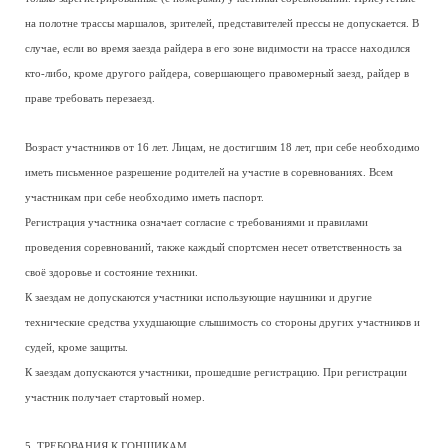
на полотне трассы маршалов, зрителей, представителей прессы не допускается. В
случае, если во время заезда райдера в его зоне видимости на трассе находился
кто-либо, кроме другого райдера, совершающего правомерный заезд, райдер в
праве требовать перезаезд.
Возраст участников от 16 лет. Лицам, не достигшим 18 лет, при себе необходимо
иметь письменное разрешение родителей на участие в соревнованиях. Всем
участникам при себе необходимо иметь паспорт.
Регистрация участника означает согласие с требованиями и правилами
проведения соревнований, также каждый спортсмен несет ответственность за
своё здоровье и состояние техники.
К заездам не допускаются участники использующие наушники и другие
технические средства ухудшающие слышимость со стороны других участников и
судей, кроме защиты.
К заездам допускаются участники, прошедшие регистрацию. При регистрации
участник получает стартовый номер.
5. ТРЕБОВАНИЯ К ГОНЩИКАМ.