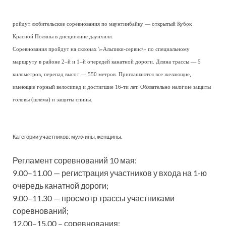
ройдут любительские соревнования по маунтинбайку — открытый Кубок
Красной Поляны в дисциплине даунхилл.
Соревнования пройдут на склонах \»Альпики-сервис\» по специальному
маршруту в районе 2–й и 1–й очередей канатной дороги. Длина трассы — 5
километров, перепад высот — 550 метров. Приглашаются все желающие,
имеющие горный велосипед и достигшие 16-ти лет. Обязательно наличие защиты
головы (шлема) и защиты спины.
Категории участников: мужчины, женщины.
Регламент соревнований 10 мая:
9.00–11.00 — регистрация участников у входа на 1-ю
очередь канатной дороги;
9.00–11.30 — просмотр трассы участниками
соревнований;
12.00–15.00 – соревнования;