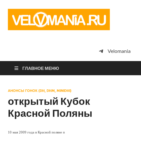
Vel
Сообщество
профессион
велоспорта,
энтузиастов
велотуризма
Velomania
просто
любителей
велосипедов
ГЛАВНОЕ МЕНЮ
АНОНСЫ ГОНОК (DH, DHM, MINIDHI)
открытый Кубок
Красной Поляны
10 мая 2009 года в Красной поляне п