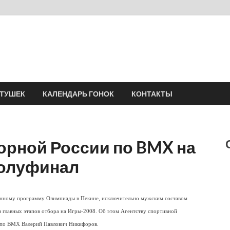
Velomania
Сообщество профессионалов велоспорта, энтузиастов велотуризма
АТУШЕК
КАЛЕНДАРЬ ГОНОК
КОНТАКТЫ
орной России по BMX на
полуфинал
ченному программу Олимпиады в Пекине, исключительно мужским составом
з главных этапов отбора на Игры-2008. Об этом Агентству спортивной
 по BMX Валерий Павлович Никифоров.