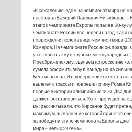
«К сожалению, едем на чемпионат мира не м
посетовал Валерий Павлович Никифоров. – Н
этапов чемпионата Европы попала в 20-ку л
чемпионате России две недели назад. Так и 
повреждения колена вице-чемпион мира-2006
Комаров. На чемпионате России он, правда, в
участвовать ему в крупных международных ст
Преображенскому, сделаем артроскопию колен
сумела оформить визу в Канаду наша сильне
Бесхмельнова. И в довершение всего, на по
вылетел с трассы и повредил спину Роман Ки
первые в истории олимпийские очки. Два дня 
должен восстановиться. Хотя пропущенные дн
мы рассчитывали, что Кирсанов будет претен
максимум, выполнение которой принесет оче
за победу на этапе чемпионата Европы дают 1
мира – целых 24 очка».