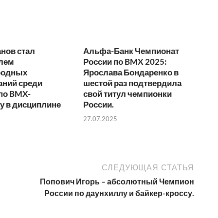
нов стал
Альфа-Банк Чемпионат
лем
России по BMX 2025:
родных
Ярослава Бондаренко в
аний среди
шестой раз подтвердила
по BMX-
свой титул чемпионки
у в дисциплине
России.
27.07.2025
СЛЕДУЮЩАЯ СТАТЬЯ
Попович Игорь – абсолютный Чемпион
России по даунхиллу и байкер-кроссу.