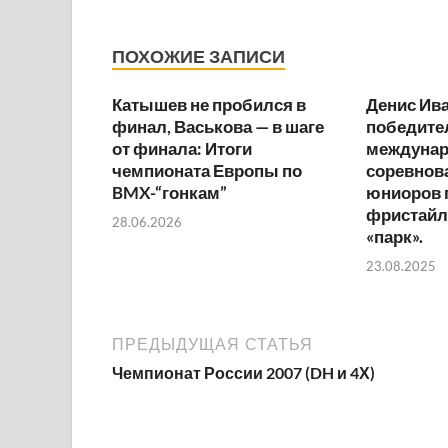
ПОХОЖИЕ ЗАПИСИ
Катышев не пробился в
Денис Ива
финал, Васькова — в шаге
победите
от финала: Итоги
междуна
чемпионата Европы по
соревнов
BMX-“гонкам”
юниоров 
фристайл
28.06.2026
«парк».
23.08.2025
ПРЕДЫДУЩАЯ СТАТЬЯ
Чемпионат России 2007 (DH и 4Х)