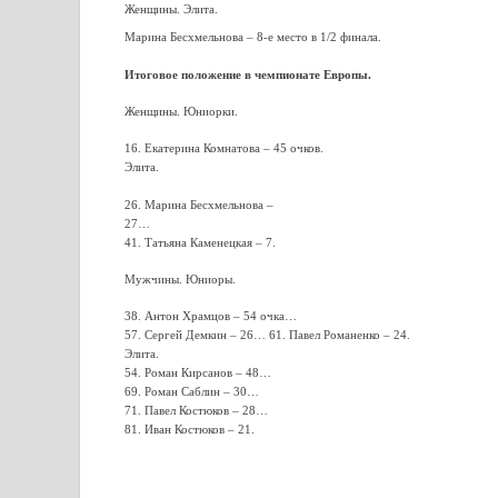
Женщины. Элита.
Марина Бесхмельнова – 8-е место в 1/2 финала.
Итоговое положение в чемпионате Европы.
Женщины. Юниорки.
16. Екатерина Комнатова – 45 очков.
Элита.
26. Марина Бесхмельнова –
27…
41. Татьяна Каменецкая – 7.
Мужчины. Юниоры.
38. Антон Храмцов – 54 очка…
57. Сергей Демкин – 26… 61. Павел Романенко – 24.
Элита.
54. Роман Кирсанов – 48…
69. Роман Саблин – 30…
71. Павел Костюков – 28…
81. Иван Костюков – 21.