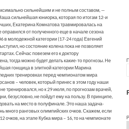
аксимально сильнейшим и не полным составом, —
аша сильнейшая юниорка, которая по итогам 12-и
учших, Екатерина Комнатова травмировалась на
не оправился от полученного еще в начале сезона
 в молодежной категории (17-24 года) Евгений
ыступил, но состояние колена пока не позволяет
артах. Сейчас повезем его к доктору
а, тогда можно будет делать какие-то прогнозы. Не
йшая гонщица в элитной категории Марина
следних тренировках перед чемпионатом мира
рсанов – человек, который принес в этом году наши
не тренировался, но к 29 июля, по прогнозам врачей,
и, безусловно, не пойдут ему на пользу. В принципе,
довать на место в полуфинале. Это наша задача-
нь много ранговых олимпийских очков. Скажем, если
Р
2 очков, на этапе Кубка мира – 16, то на чемпионате