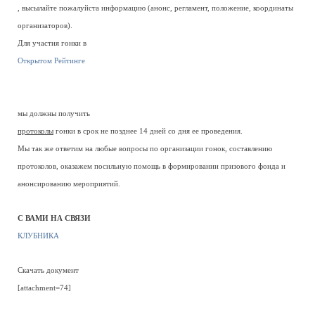
, высылайте пожалуйста информацию (анонс, регламент, положение, координаты
организаторов).
Для участия гонки в
Открытом Рейтинге
мы должны получить
протоколы
гонки в срок не позднее 14 дней со дня ее проведения.
Мы так же ответим на любые вопросы по организации гонок, составлению
протоколов, оказажем посильную помощь в формировании призового фонда и
анонсированию мероприятий.
С ВАМИ НА СВЯЗИ
КЛУБНИКА
Скачать документ
[attachment=74]