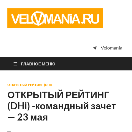
Vel
Сообщество
профессион
велоспорта,
энтузиастов
велотуризма
Velomania
просто
любителей
велосипедов
ГЛАВНОЕ МЕНЮ
ОТКРЫТЫЙ РЕЙТИНГ (DHI)
ОТКРЫТЫЙ РЕЙТИНГ
(DHi) -командный зачет
— 23 мая