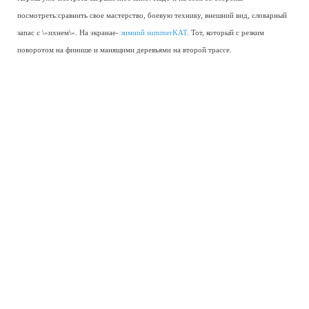
посмотреть:сравнить свое мастерство, боевую технику, внешний вид, словарный
запас с \»ихнем\». На экранае-
зимний summerKAT
. Тот, который с резким
поворотом на финише и манящими деревьями на второй трассе.