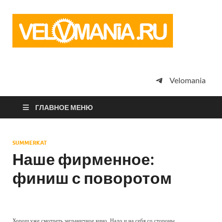
Vel
Сообщество
профессион
велоспорта,
энтузиастов
велотуризма
Velomania
просто
любителей
велосипедов
ГЛАВНОЕ МЕНЮ
SUMMERKAT
Наше фирменное:
финиш с поворотом
Хорош уже смотреть заграничное кино. Надо и на себя со стороны