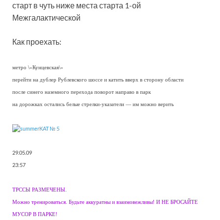
старт в чуть ниже места старта 1-ой
Межгалактической
Как проехать:
метро \»Кунцевская\»
перейти на дублер Рублевского шоссе и катить вверх в сторону области
после синего наземного перехода поворот направо в парк
на дорожках остались белые стрелки-указатели — им можно верить
29.05.09
23:57
ТРССЫ РАЗМЕЧЕНЫ.
Можно тренироваться. Будьте аккуратны и взаимовежливы! И НЕ БРОСАЙТЕ
МУСОР В ПАРКЕ!