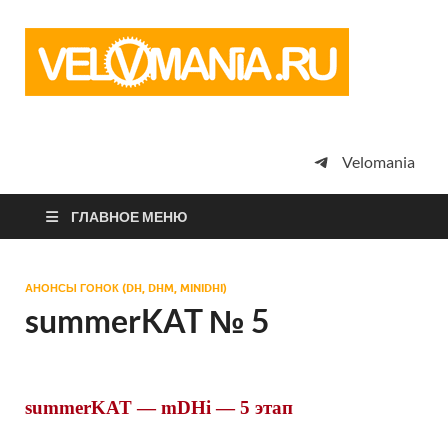
Vel
Сообщество
профессион
велоспорта,
энтузиастов
велотуризма
Velomania
просто
любителей
велосипедов
ГЛАВНОЕ МЕНЮ
АНОНСЫ ГОНОК (DH, DHM, MINIDHI)
summerKAT № 5
summerKAT — mDHi — 5 этап