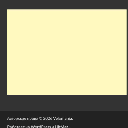
Авторские права © 2026
Velomania
.
Работает на
WordPress
и
HitMag
.