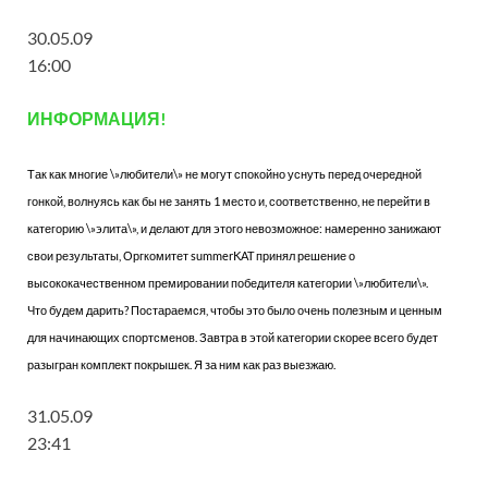
30.05.09
16:00
ИНФОРМАЦИЯ!
Так как многие \»любители\» не могут спокойно уснуть перед очередной
гонкой, волнуясь как бы не занять 1 место и, соответственно, не перейти в
категорию \»элита\», и делают для этого невозможное: намеренно занижают
свои результаты, Оргкомитет summerKAT принял решение о
высококачественном премировании победителя категории \»любители\».
Что будем дарить? Постараемся, чтобы это было очень полезным и ценным
для начинающих спортсменов. Завтра в этой категории скорее всего будет
разыгран комплект покрышек. Я за ним как раз выезжаю.
31.05.09
23:41