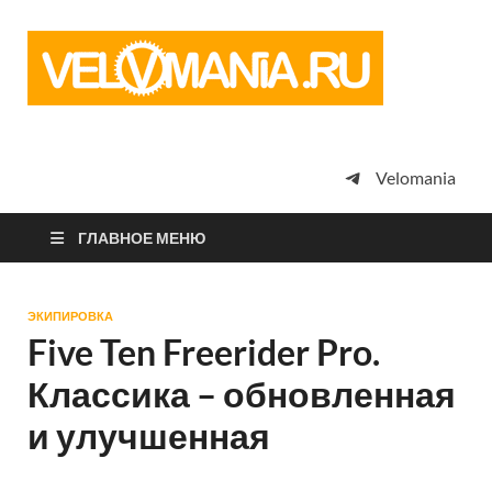
Vel
Сообщество
профессион
велоспорта,
энтузиастов
велотуризма
Velomania
просто
любителей
велосипедов
ГЛАВНОЕ МЕНЮ
ЭКИПИРОВКА
Five Ten Freerider Pro.
Классика – обновленная
и улучшенная