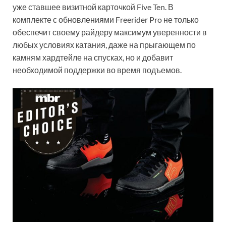
уже ставшее визитной карточкой Five Ten. В
комплекте с обновлениями Freerider Pro не только
обеспечит своему райдеру максимум уверенности в
любых условиях катания, даже на прыгающем по
камням хардтейле на спусках, но и добавит
необходимой поддержки во время подъемов.