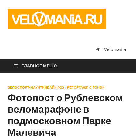
Vel
Сообщество
профессион
велоспорта,
энтузиастов
велотуризма
Velomania
просто
любителей
велосипедов
ГЛАВНОЕ МЕНЮ
ВЕЛОСПОРТ-МАУНТИНБАЙК (XC)
/
РЕПОРТАЖИ С ГОНОК
Фотопост о Рублевском
веломарафоне в
подмосковном Парке
Малевича