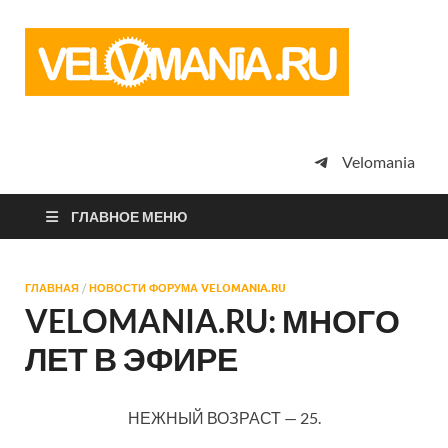
Vel
Сообщество
профессион
велоспорта,
энтузиастов
велотуризма
Velomania
просто
любителей
велосипедов
ГЛАВНОЕ МЕНЮ
ГЛАВНАЯ
/
НОВОСТИ ФОРУМА VELOMANIA.RU
VELOMANIA.RU: МНОГО
ЛЕТ В ЭФИРЕ
НЕЖНЫЙ ВОЗРАСТ — 25.