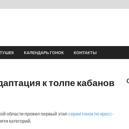
Velomania
Сообщество профессионалов велоспорта, энтузиастов велотуризма
АТУШЕК
КАЛЕНДАРЬ ГОНОК
КОНТАКТЫ
адаптация к толпе кабанов
ской области провел первый этап
серии гонок по кросс-
пяти категорий.