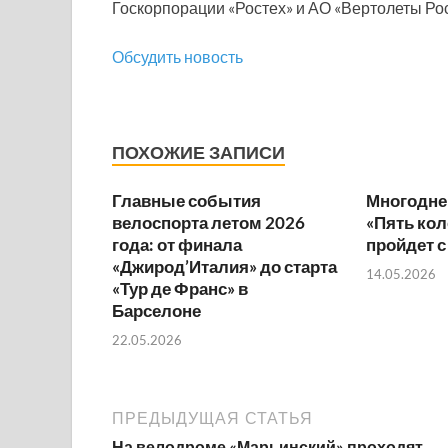
Госкорпорации «Ростех» и АО «Вертолеты Рос
Обсудить новость
ПОХОЖИЕ ЗАПИСИ
Главные события
Многодне
велоспорта летом 2026
«Пять ко
года: от финала
пройдет с
«Джирод’Италия» до старта
14.05.2026
«Тур де Франс» в
Барселоне
22.05.2026
ПРЕДЫДУЩАЯ СТАТЬЯ
На велодроме «Марьинский» проходят