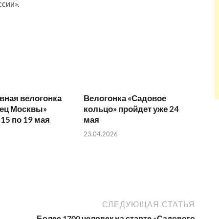
сии».
вная велогонка
Велогонка «Садовое
лец Москвы»
кольцо» пройдет уже 24
 15 по 19 мая
мая
23.04.2026
СЛЕДУЮЩАЯ СТАТЬЯ
Более 1700 человек на старте «Садового