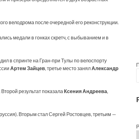
ого велодрома после очередной его реконструкции.
лись медали в гонках скретч, с выбыванием и в
дил в спринте на Гран‑при Тулы по велоспорту
уссии
Артем Зайцев
, третье место занял
Александр
. Второй результат показала
Ксения Андреева
,
уссия). Вторым стал Сергей Ростовцев, третьим —
Р