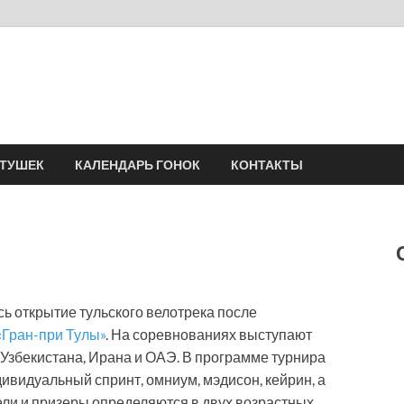
Velomania
Сообщество профессионалов велоспорта, энтузиастов велотуризма
АТУШЕК
КАЛЕНДАРЬ ГОНОК
КОНТАКТЫ
ь открытие тульского велотрека после
«Гран-при Тулы»
. На соревнованиях выступают
, Узбекистана, Ирана и ОАЭ. В программе турнира
видуальный спринт, омниум, мэдисон, кейрин, а
ели и призеры определяются в двух возрастных