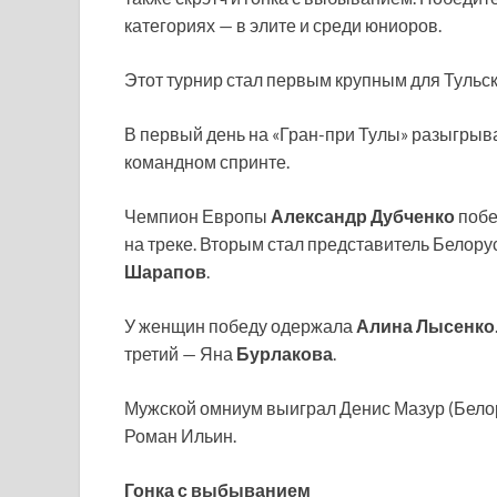
категориях — в элите и среди юниоров.
Этот турнир стал первым крупным для Тульск
В первый день на «Гран-при Тулы» разыгрыва
командном спринте.
Чемпион Европы
Александр Дубченко
побе
на треке. Вторым стал представитель Белор
Шарапов
.
У женщин победу одержала
Алина Лысенко
третий — Яна
Бурлакова
.
Мужской омниум выиграл Денис Мазур (Белор
Роман Ильин.
Гонка с выбыванием