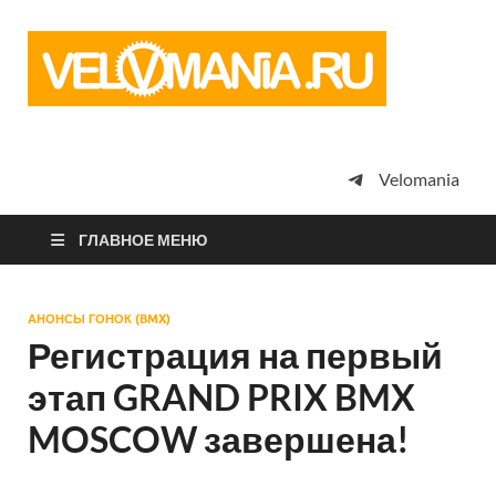
Vel
Сообщество
профессион
велоспорта,
энтузиастов
велотуризма
Velomania
просто
любителей
велосипедов
ГЛАВНОЕ МЕНЮ
АНОНСЫ ГОНОК (BMX)
Регистрация на первый
этап GRAND PRIX BMX
MOSCOW завершена!