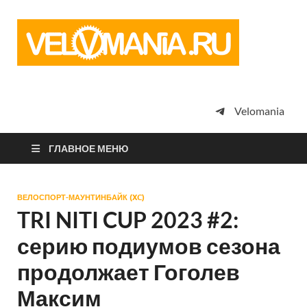
Vel
Сообщество
профессион
велоспорта,
энтузиастов
велотуризма
Velomania
просто
любителей
велосипедов
ГЛАВНОЕ МЕНЮ
ВЕЛОСПОРТ-МАУНТИНБАЙК (XC)
TRI NITI CUP 2023 #2:
серию подиумов сезона
продолжает Гоголев
Максим