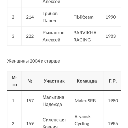
Алексей
Грибов
2
214
ПЫXteam
1990
С
Павел
Рыжанков
BARVIKHA
3
222
1983
С
Алексей
RACING
Женщины 2004 и старше
М-
№
Участник
Команда
Г.Р.
то
Малыгина
1
157
Maleх SRB
1980
Надежда
Bryansk
Силенская
2
159
Cycling
1985
Ксения