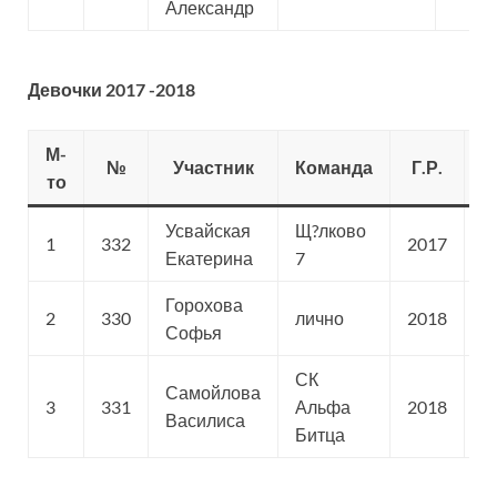
Александр
Девочки 2017 -2018
М-
№
Участник
Команда
Г.Р.
С
то
Усвайская
Щ?лково
1
332
2017
С
Екатерина
7
Горохова
2
330
лично
2018
С
Софья
СК
Самойлова
3
331
Альфа
2018
С
Василиса
Битца