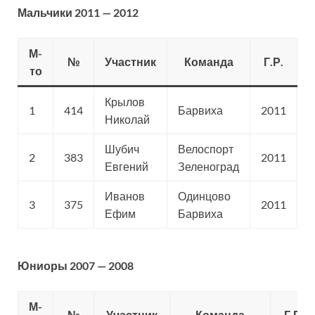
Мальчики 2011 — 2012
М-
№
Участник
Команда
Г.Р.
С
то
Крылов
1
414
Барвиха
2011
С
Николай
Шубич
Велоспорт
2
383
2011
С
Евгений
Зеленоград
Иванов
Одинцово
3
375
2011
С
Ефим
Барвиха
Юниоры 2007 — 2008
М-
№
Участник
Команда
Г.Р.