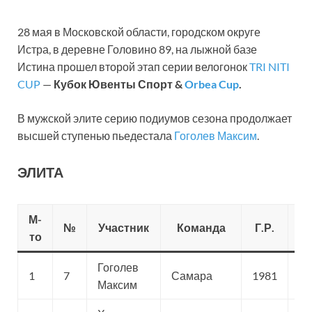
28 мая в Московской области, городском округе
Истра, в деревне Головино 89, на лыжной базе
Истина прошел второй этап серии велогонок
TRI NITI
CUP
—
Кубок Ювенты Спорт &
Orbea Cup
.
В мужской элите серию подиумов сезона продолжает
высшей ступенью пьедестала
Гоголев Максим
.
ЭЛИТА
М-
№
Участник
Команда
Г.Р.
Ст
то
Гоголев
1
7
Самара
1981
Ст
Максим