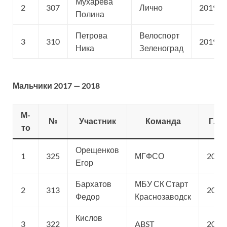
Мухарева
2
307
Лично
2019
Полина
Петрова
Велоспорт
3
310
2019
Ника
Зеленоград
Мальчики 2017 — 2018
М-
№
Участник
Команда
Г.Р.
то
Орещенков
1
325
МГФСО
2017
Егор
Бархатов
МБУ СК Старт
2
313
2017
Федор
Краснозаводск
Кислов
3
322
ABST
2017