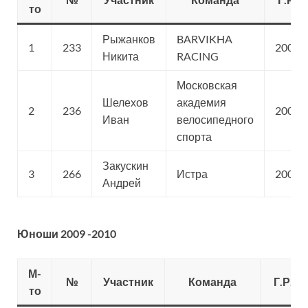
то
Рыжанков
BARVIKHA
1
233
2007
Никита
RACING
Московская
Шелехов
академия
2
236
2008
Иван
велосипедного
спорта
Закускин
3
266
Истра
2008
Андрей
Юноши 2009 -2010
М-
№
Участник
Команда
Г.Р.
то