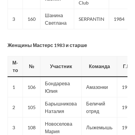
Club
Шанина
3
160
SERPANTIN
1984
Светлана
Женщины Мастерс 1983 и старше
М-
№
Участник
Команда
Г.Р.
то
Бондарева
1
106
Амазонки
1982
Юлия
Барышникова
Беличий
2
105
1976
Наталия
отряд
Новоселова
3
108
Лыжемышь
1977
Мария