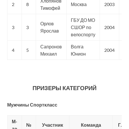
Хлопянов
2
8
Москва
2003
Ст
Тимофей
ГБУ ДО МО
Орлов
3
3
СШОР по
2004
Ст
Ярослав
велоспорту
Сапронов
Волга
4
5
2004
Ст
Михаил
Юнион
ПРИЗЕРЫ КАТЕГОРИЙ
Мужчины Спорткласс
М-
№
Участник
Команда
Г.Р.
то