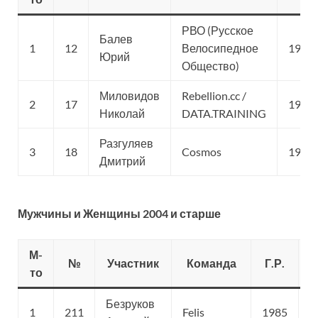
РВО (Русское
Балев
1
12
Велосипедное
1997
Юрий
Общество)
Миловидов
Rebellion.cc /
2
17
1997
Николай
DATA.TRAINING
Разгуляев
3
18
Cosmos
1994
Дмитрий
Мужчины и Женщины 2004 и старше
М-
№
Участник
Команда
Г.Р.
С
то
Безруков
1
211
Felis
1985
С