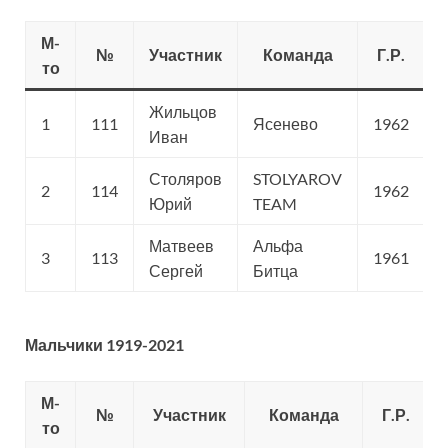
М-
№
Участник
Команда
Г.Р.
то
Жильцов
1
111
Ясенево
1962
С
Иван
Столяров
STOLYAROV
2
114
1962
С
Юрий
TEAM
Матвеев
Альфа
3
113
1961
С
Сергей
Битца
Мальчики 1919-2021
М-
№
Участник
Команда
Г.Р.
то