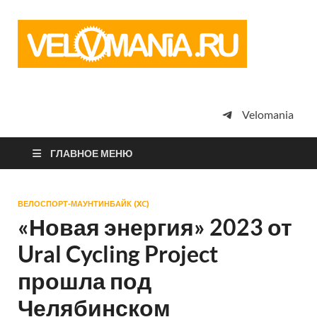
Vel
Сообщество
профессион
велоспорта,
энтузиастов
велотуризма
Velomania
просто
любителей
велосипедов
ГЛАВНОЕ МЕНЮ
ВЕЛОСПОРТ-МАУНТИНБАЙК (XC)
«Новая энергия» 2023 от
Ural Cycling Project
прошла под
Челябинском