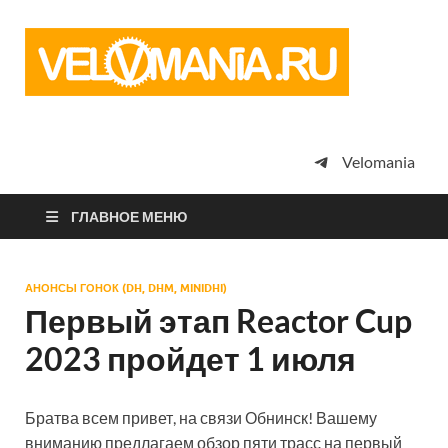
Vel
Сообщество
профессион
велоспорта,
энтузиастов
велотуризма
Velomania
просто
любителей
велосипедов
ГЛАВНОЕ МЕНЮ
АНОНСЫ ГОНОК (DH, DHM, MINIDHI)
Первый этап Reactor Cup
2023 пройдет 1 июля
Братва всем привет, на связи Обнинск! Вашему
вниманию предлагаем обзор пяти трасс на первый