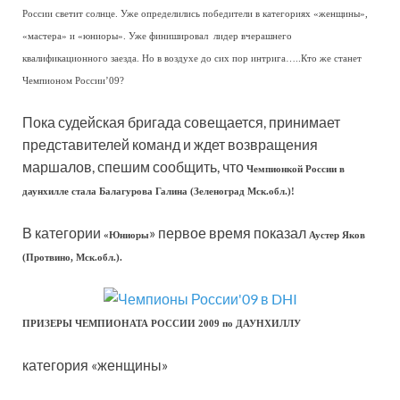
России светит солнце. Уже определились победители в категориях «женщины»,
«мастера» и «юниоры». Уже финишировал
лидер вчерашнего
квалификационного заезда
. Но в воздухе до сих пор интрига…..Кто же станет
Чемпионом России’09?
Пока судейская бригада совещается, принимает
представителей команд и ждет возвращения
маршалов, спешим сообщить, что
Чемпионкой России в
даунхилле стала Балагурова Галина (Зеленоград Мск.обл.)!
В категории
» первое время показал
«Юниоры
Аустер Яков
(Протвино, Мск.обл.).
ПРИЗЕРЫ ЧЕМПИОНАТА РОССИИ 2009 по ДАУНХИЛЛУ
категория «женщины»