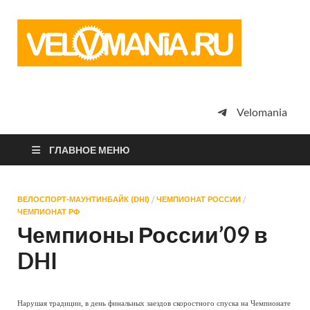
Vel
Сообщество
профессион
велоспорта,
энтузиастов
велотуризма
Velomania
просто
любителей
велосипедов
ГЛАВНОЕ МЕНЮ
ВЕЛОСПОРТ-МАУНТИНБАЙК (DHI)
/
ЧЕМПИОНАТ РОССИИ
/
ЧЕМПИОНАТ РФ
Чемпионы России’09 в
DHI
Нарушая традиции, в день финальных заездов скоростного спуска на Чемпионате