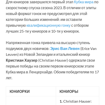
Для юниоров завершился первый этап
Кубка мира
по
скоростному спуска сезона 2023. В отличии от элиты
новый формат гонок не предусмотрел для этой
категории больших изменений: им оставили
привычную
квалификационную гонку
с отбором
лучших 25-ти у юниоров и 10-ти у юниорок.
Напряженная гонка привела на высшую ступень
подиумов двух новичков:
Эрис Ван Левен
(Erice Van
Leuven) из Новой Зеландии и итальянский юниор
Кристиан Хаузер
(Christian Hauser) одержали свои
первые победы на своем первом юниорском этапе
Кубка мира в Ленцерхайде. Обоим победителям по 17
лет.
ЮНИОРКИ
ЮНИОРЫ
1.
Christian Hauser: