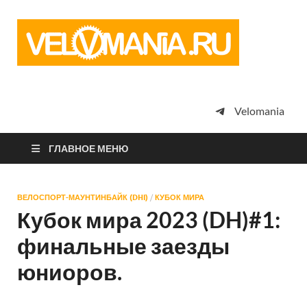
Vel
Сообщество
профессион
велоспорта,
энтузиастов
велотуризма
Velomania
просто
любителей
велосипедов
ГЛАВНОЕ МЕНЮ
ВЕЛОСПОРТ-МАУНТИНБАЙК (DHI)
/
КУБОК МИРА
Кубок мира 2023 (DH)#1:
финальные заезды
юниоров.