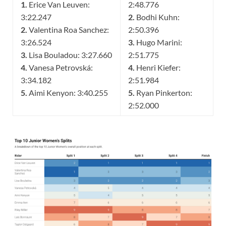
1.
Erice Van Leuven:
2:48.776
3:22.247
2.
Bodhi Kuhn:
2.
Valentina Roa Sanchez:
2:50.396
3:26.524
3.
Hugo Marini:
3.
Lisa Bouladou: 3:27.660
2:51.775
4.
Vanesa Petrovská:
4.
Henri Kiefer:
3:34.182
2:51.984
5.
Aimi Kenyon: 3:40.255
5.
Ryan Pinkerton:
2:52.000