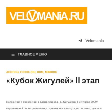
Vel
Сообщество
профессион
велоспорта,
энтузиастов
велотуризма
Velomania
просто
любителей
велосипедов
ГЛАВНОЕ МЕНЮ
АНОНСЫ ГОНОК (DH, DHM, MINIDHI)
«Кубок Жигулей» II этап
Положение о проведении в Самарской обл., г. Жигулёвск, 6 сентября 2009г
соревнований по экстремальному горному велосипеду в дисциплине Даунхилл