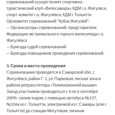
соревнований осуществляет спортивно-
туристический клуб «Велосамара», КДМ г.о. Жигулвск,
спорт-комитет г.о. Жигулёвск, КДМ г.Тольятти
Оргкомитет соревнований “Кубок Жигулей”:
— Организаторы соревнований: представители
Федерации экстремального горного велосипеда г.о.
Жигулёвск
— Бригада судей соревнований
— Бригада помощников проведения соревнований.
3. Сроки и место проведения
Соревнования проводятся в Самарской обл., г.
Жигулёвск, район Г-1, ул. Парковая, лесная зона в
районе ретранслятора «Телевизионной вышки».
Заезд участников проводиться с 4 по 6 сентября
2009г. своим ходом, с помощью автобуса №137,
№106к из г. Тольятти, электричкой из г. Самары (или г.
Тольятти) до станции Могутовая; личным