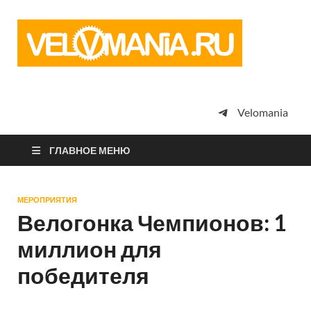
Vel
Сообщество
профессион
велоспорта,
энтузиастов
велотуризма
Velomania
просто
любителей
велосипедов
ГЛАВНОЕ МЕНЮ
МЕРОПРИЯТИЯ
Велогонка Чемпионов: 1
миллион для
победителя