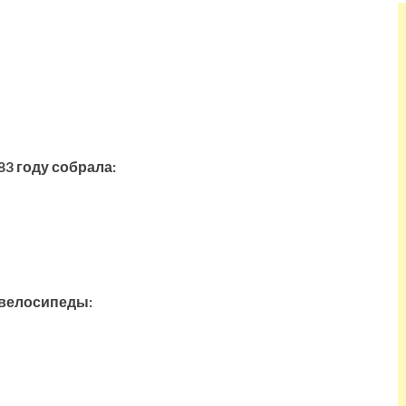
83 году собрала:
 велосипеды: