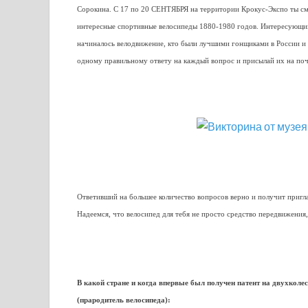
Сорокина. С 17 по 20 СЕНТЯБРЯ на территории Крокус-Экспо ты с
интересные спортивные велосипеды 1880-1980 годов. Интересующимс
начиналось велодвижение, кто были лучшими гонщиками в России и 
одному правильному ответу на каждый вопрос и присылай их на поч
Ответивший на большее количество вопросов верно и получит приглас
Надеемся, что велосипед для тебя не просто средство передвижения,
В какой стране и когда впервые был получен патент на двухколе
(прародитель велосипеда):