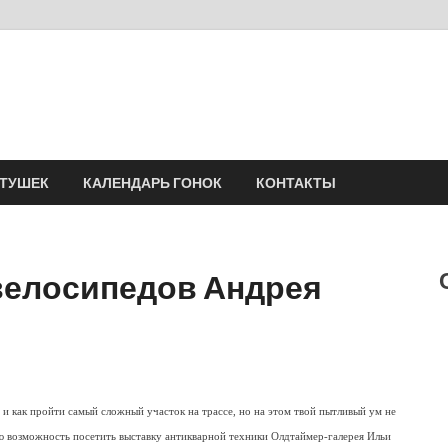
Velomania
Сообщество профессионалов велоспорта, энтузиастов велотуризма
АТУШЕК
КАЛЕНДАРЬ ГОНОК
КОНТАКТЫ
 велосипедов Андрея
 и как пройти самый сложный участок на трассе, но на этом твой пытливый ум не
ю возможность посетить выставку антикварной техники Олдтаймер-галерея Ильи