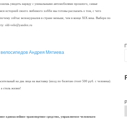
можешь увидеть наряду с уникальными автомобилями прошлого, самые
я историей своего любимого хобби мы готовы рассказать о том, с чего
почему сейчас веложурналов в стране меньше, чем в конце XIX века. Выбери по
ту: old-velo@yandex.ru
ительный на два лица на выставку (вход по билетам стоит 500 руб. с человека).
 а стиль жизни!
Р
сное одноколейное транспортное средство, управляемое человеком