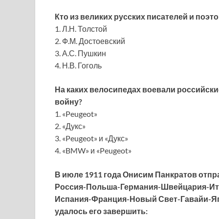
Кто из великих русских писателей и поэт
1. Л.Н. Толстой
2. Ф.М. Достоевский
3. А.С. Пушкин
4. Н.В. Гоголь
На каких велосипедах воевали российск
войну?
1. «Peugeot»
2. «Дукс»
3. «Peugeot» и «Дукс»
4. «BMW» и «Peugeot»
В июле 1911 года Онисим Панкратов отпр
Россия-Польша-Германия-Швейцария-Ит
Испания-Франция-Новый Свет-Гавайи-Япо
удалось его завершить: