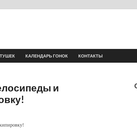
Velomania
Сообщество профессионалов велоспорта, энтузиастов велотуризма
АТУШЕК
КАЛЕНДАРЬ ГОНОК
КОНТАКТЫ
елосипеды и
овку!
экипировку!