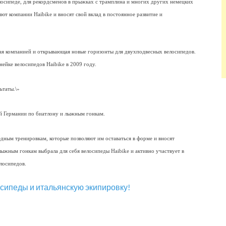
осипеде, для рекордсменов в прыжках с трамплина и многих других немецких
ют компании Haibike и вносят свой вклад в постоянное развитие и
нная компанией и открывающая новые горизонты для двухподвесных велосипедов.
нейке велосипедов Haibike в 2009 году.
ьтаты.\»
й Германии по биатлону и лыжным гонкам.
дным тренировкам, которые позволяют им оставаться в форме и вносят
ыжным гонкам выбрала для себя велосипеды Haibike и активно участвует в
лосипедов.