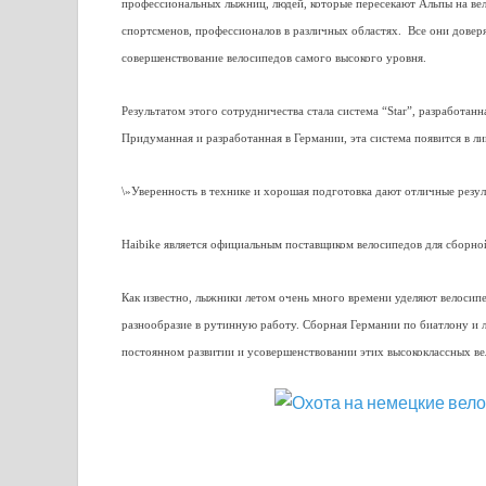
профессиональных лыжниц, людей, которые пересекают Альпы на вел
спортсменов, профессионалов в различных областях. Все они доверя
совершенствование велосипедов самого высокого уровня.
Результатом этого сотрудничества стала система “Star”, разработа
Придуманная и разработанная в Германии, эта система появится в ли
\»Уверенность в технике и хорошая подготовка дают отличные резул
Haibike является официальным поставщиком велосипедов для сборно
Как известно, лыжники летом очень много времени уделяют велосипе
разнообразие в рутинную работу. Сборная Германии по биатлону и л
постоянном развитии и усовершенствовании этих высококлассных ве