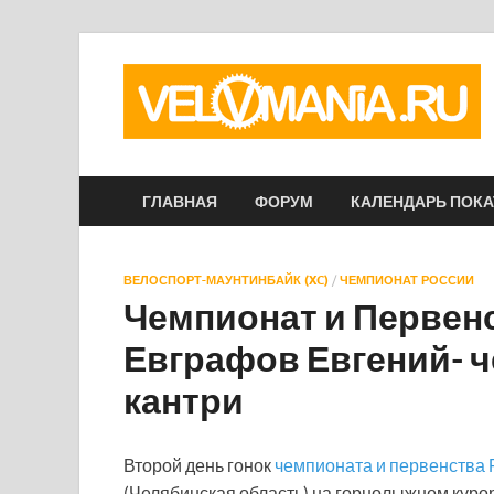
ГЛАВНАЯ
ФОРУМ
КАЛЕНДАРЬ ПОК
ВЕЛОСПОРТ-МАУНТИНБАЙК (XC)
/
ЧЕМПИОНАТ РОССИИ
Чемпионат и Первенс
Евграфов Евгений- ч
кантри
Второй день гонок
чемпионата и первенства 
(Челябинская область) на горнолыжном куро