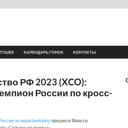
Velomania
Сообщество профессионалов велоспорта, энтузиастов велотуризма
АТУШЕК
КАЛЕНДАРЬ ГОНОК
КОНТАКТЫ
тво РФ 2023 (XCO):
емпион России по кросс-
России по маунтинбайку
прошел в Миассе
рте «Солнечная долина».