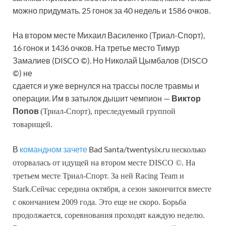
можно придумать. 25 гонок за 40 недель и 1586 очков.
На втором месте Михаил Василенко (Триал-Спорт),
16 гонок и 1436 очков. На третье место Тимур
Замалиев (DISCO ©). Но Николай Цымбалов (DISCO
©) не
сдается и уже вернулся на трассы после травмы и
операции. Им в затылок дышит чемпион —
Виктор
Попов
(Триал-Спорт)
, преследуемый группой
товарищей.
В
командном зачете
Bad Santa/twentysix.ru
несколько
оторвалась от идущей на втором месте DISCO ©. На
третьем месте Триал-Спорт. За ней Raсing Team и
Stark.
Сейчас середина октября, а сезон закончится вместе
с окончанием 2009 года. Это еще не скоро. Борьба
продолжается, соревнования проходят каждую неделю.