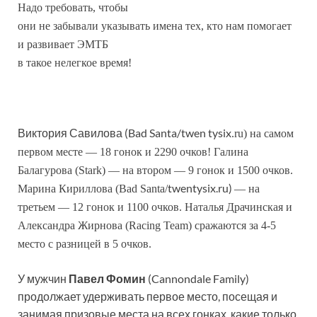
Надо требовать, чтобы
они не забывали указывать имена тех, кто нам помогает
и развивает ЭМТБ
в такое нелегкое время!
Виктория Савилова (Bad Santa/twen tysix
.ru) на самом
первом месте — 18 гонок и 2290 очков!
Галина
Балагурова (Stark) — на втором — 9 гонок и 1500 очков.
twentysix.ru)
Марина Кириллова (Bad Santa/
— на
третьем — 12 гонок и 1100 очков.
Наталья Драчинская и
Александра Жирнова (Raсing Team) сражаются за 4-5
место с разницей в 5 очков.
У мужчин
Павел Фомин
(Cannondale Family)
продолжает удерживать первое место, посещая и
занимая призовые места на всех гонках, какие только