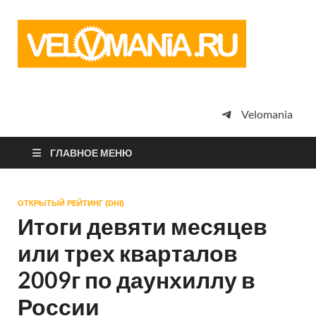
Vel
Сообщество
профессион
велоспорта,
энтузиастов
велотуризма
Velomania
просто
любителей
велосипедов
ГЛАВНОЕ МЕНЮ
ОТКРЫТЫЙ РЕЙТИНГ (DHI)
Итоги девяти месяцев
или трех кварталов
2009г по даунхиллу в
России