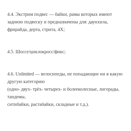
4.4. Экстрим подвес — байки, рамы которых имеют
заднюю подвеску и предназначены для: даунхила,
фрирайда, дерта, стрита, 4Х;
4.5. Шоссе/циклокросс/фикс;
4.6. Unlimited — велосипеды, не попадающие ни в какую
другую категорию
(одно- двух- трёх- четырех- и болееколесные, лигерады,
тандемы,
ситибайки, растабайки, складные и т.д.).