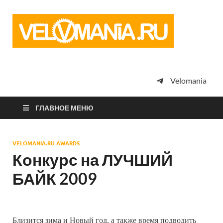
Vel
Сообщество
профессион
велоспорта,
энтузиастов
велотуризма
Velomania
просто
любителей
велосипедов
ГЛАВНОЕ МЕНЮ
VELOMANIA.RU AWARDS
Конкурс на ЛУЧШИЙ
БАЙК 2009
Близится зима и Новый год, а также время подводить