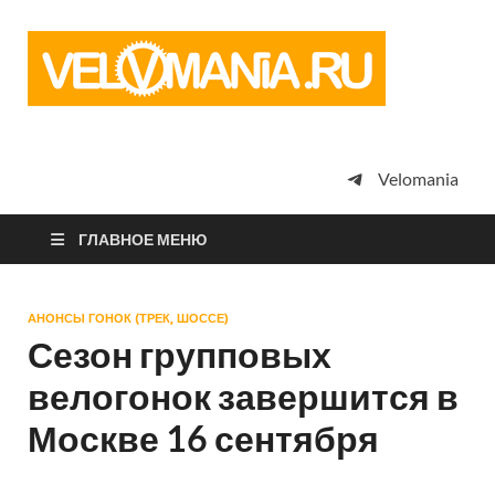
Vel
Сообщество
профессион
велоспорта,
энтузиастов
велотуризма
Velomania
просто
любителей
велосипедов
ГЛАВНОЕ МЕНЮ
АНОНСЫ ГОНОК (ТРЕК, ШОССЕ)
Сезон групповых
велогонок завершится в
Москве 16 сентября