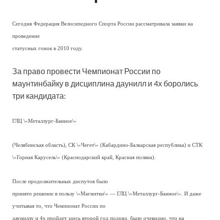
Сегодня Федерация Велосипедного Спорта России рассматривала заявки на
проведение
статусных гонок в 2010 году.
За право провести Чемпионат России по
маунтинбайку в дисциплина даунилл и 4х боролись
три кандидата:
ГЛЦ \»Металлург-Банное\»
(Челябинская область), СК \»Чегет\» (Кабардино-Балкарская республика) и СТК
\»Горная Карусель\» (Краснодарский край, Красная поляна).
После продолжительных диспутов было
принято решение в пользу \»Магнитки\» — ГЛЦ \»Металлург-Банное\». И даже
учитывая то, что Чемпионат России по
дауниллу и 4х пройдет здесь второй год подряд, было очевидно, что на