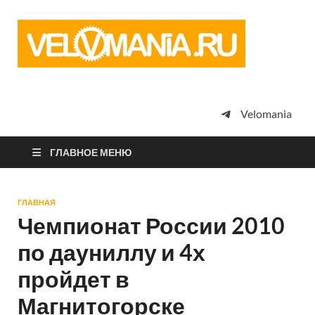
Vel
Сообщество
профессион
велоспорта,
энтузиастов
велотуризма
Velomania
просто
любителей
велосипедов
ГЛАВНОЕ МЕНЮ
ГЛАВНАЯ
Чемпионат России 2010
по дауниллу и 4х
пройдет в
Магнитогорске