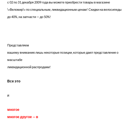
с 02 по 31 декабря 2009 года вы можете приобрести товары в магазине
\»Веломир\» по специальным, ликвидационным ценам! Скидки на велосипеды
до 40%, на запчасти — до 50%!
Представляем
вашему вниманию лишь некоторые позиции, которые дают представление о
масштабе
ликвидационной распродажи!
Все это
и
многое
многое другое — в