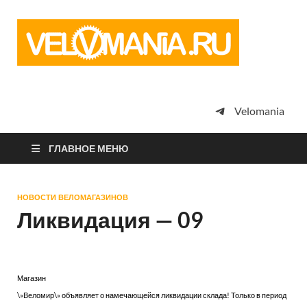
Vel
Сообщество
профессион
велоспорта,
энтузиастов
велотуризма
Velomania
просто
любителей
велосипедов
ГЛАВНОЕ МЕНЮ
НОВОСТИ ВЕЛОМАГАЗИНОВ
Ликвидация — 09
Магазин
\»Веломир\» объявляет о намечающейся ликвидации склада! Только в период