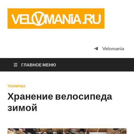
Vel
Сообщество
профессион
велоспорта,
энтузиастов
велотуризма
Velomania
просто
любителей
велосипедов
ГЛАВНОЕ МЕНЮ
ТЕХНИЧКА
Хранение велосипеда
зимой