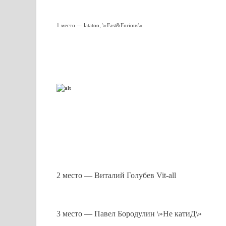
1 место — latatoo, \»Fast&Furious\»
2 место — Виталий Голубев Vit-all
3 место — Павел Бородулин \»Не катиД\»