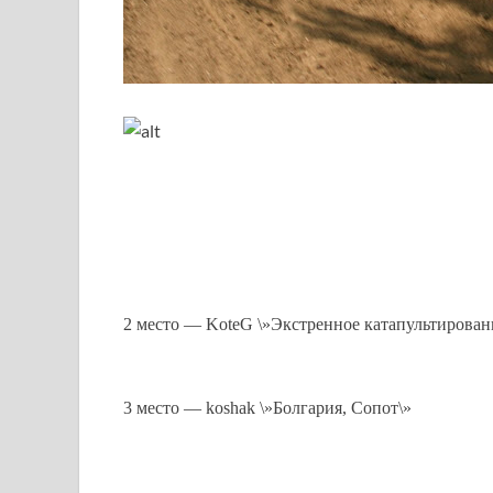
2 место — KoteG \»Экстренное катапультирован
3 место — koshak \»Болгария, Сопот\»