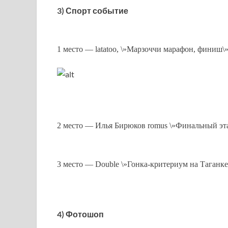
3) Спорт событие
1 место — latatoo, \»Марзоччи марафон, финиш\
2 место — Илья Бирюков romus \»Финальный эта
3 место — Double \»Гонка-критериум на Таганке,
4) Фотошоп