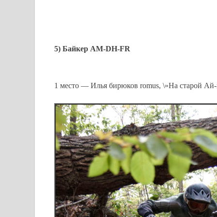
5) Байкер AM-DH-FR
1 место — Илья бирюков romus, \»На старой Ай-