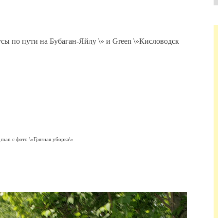
сы по пути на Бубаган-Яйлу \» и Green \»Кисловодск
_man с фото \»Грязная уборка\»