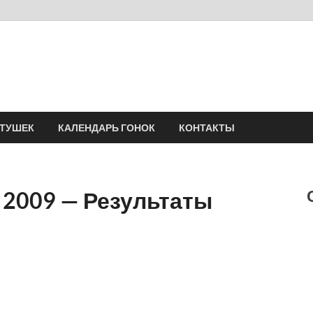
Velomania
Сообщество профессионалов велоспорта, энтузиастов велотуризма
АТУШЕК
КАЛЕНДАРЬ ГОНОК
КОНТАКТЫ
 2009 — Результаты