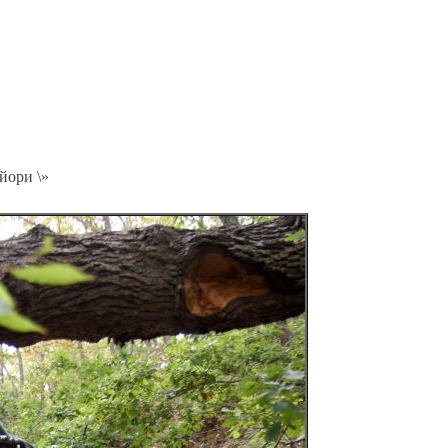
йори \»