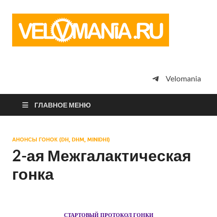
Vel
Сообщество
профессион
велоспорта,
энтузиастов
велотуризма
Velomania
просто
любителей
велосипедов
ГЛАВНОЕ МЕНЮ
АНОНСЫ ГОНОК (DH, DHM, MINIDHI)
2-ая Межгалактическая
гонка
СТАРТОВЫЙ ПРОТОКОЛ ГОНКИ