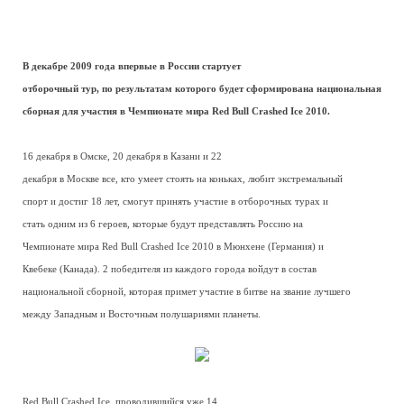
В декабре 2009 года впервые в России стартует
отборочный тур, по результатам которого будет сформирована национальная
сборная для участия в Чемпионате мира Red Bull Crashed Ice 2010.
16 декабря в Омске, 20 декабря в Казани и 22
декабря в Москве все, кто умеет стоять на коньках, любит экстремальный
спорт и достиг 18 лет, смогут принять участие в отборочных турах и
стать одним из 6 героев, которые будут представлять Россию на
Чемпионате мира Red Bull Crashed Ice 2010 в Мюнхене (Германия) и
Квебеке (Канада). 2 победителя из каждого города войдут в состав
национальной сборной, которая примет участие в битве на звание лучшего
между Западным и Восточным полушариями планеты.
Red Bull Crashed Ice, проводившийся уже 14