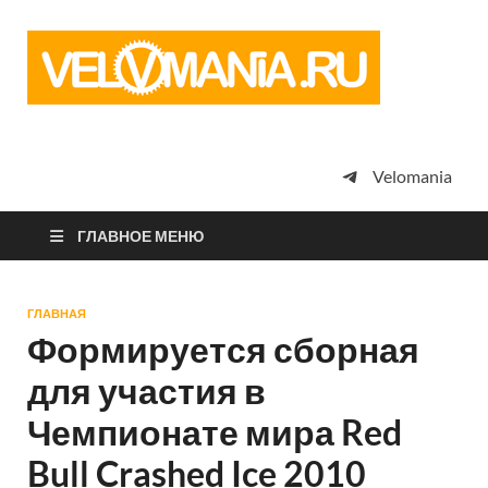
Vel
Сообщество
профессион
велоспорта,
энтузиастов
велотуризма
Velomania
просто
любителей
велосипедов
ГЛАВНОЕ МЕНЮ
ГЛАВНАЯ
Формируется сборная
для участия в
Чемпионате мира Red
Bull Crashed Ice 2010