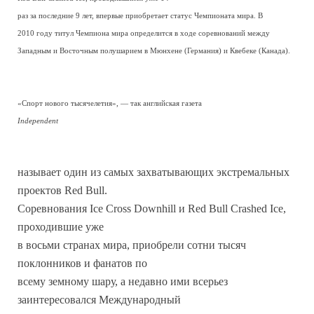
раз за последние 9 лет, впервые приобретает статус Чемпионата мира. В
2010 году титул Чемпиона мира определится в ходе соревнований между
Западным и Восточным полушарием в Мюнхене (Германия) и Квебеке (Канада).
«Спорт нового тысячелетия», — так английская газета
Independent
называет один из самых захватывающих экстремальных
проектов Red Bull.
Соревнования Ice Cross Downhill и Red Bull Crashed Ice,
проходившие уже
в восьми странах мира, приобрели сотни тысяч
поклонников и фанатов по
всему земному шару, а недавно ими всерьез
заинтересовался Международный