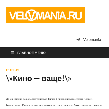
Vel
Сообщество
профессион
велоспорта,
энтузиастов
велотуризма
Velomania
просто
любителей
велосипедов
ГЛАВНОЕ МЕНЮ
ГЛАВНАЯ
\»Кино — ваще!\»
Да-да именно так охарактеризовал фильм 1 января нового сезона Алексей
Ковалевский! Разделите восторг и отвлекитесь от оливье. Хотя, сейчас все можно