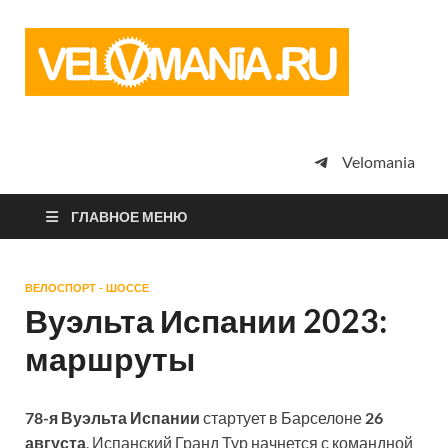
Vel
Сообщество
профессион
велоспорта,
энтузиастов
велотуризма
Velomania
просто
любителей
велосипедов
ГЛАВНОЕ МЕНЮ
ВЕЛОСПОРТ - ШОССЕ
Вуэльта Испании 2023:
маршруты
78-я Вуэльта Испании
стартует в Барселоне
26
августа
. Испанский Гранд Тур начнется с командной