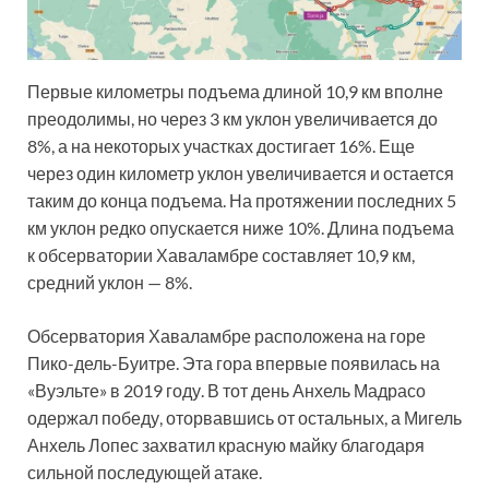
Первые километры подъема длиной 10,9 км вполне
преодолимы, но через 3 км уклон увеличивается до
8%, а на некоторых участках достигает 16%. Еще
через один километр уклон увеличивается и остается
таким до конца подъема. На протяжении последних 5
км уклон редко опускается ниже 10%. Длина подъема
к обсерватории Хаваламбре составляет 10,9 км,
средний уклон — 8%.
Обсерватория Хаваламбре расположена на горе
Пико-дель-Буитре. Эта гора впервые появилась на
«Вуэльте» в 2019 году. В тот день Анхель Мадрасо
одержал победу, оторвавшись от остальных, а Мигель
Анхель Лопес захватил красную майку благодаря
сильной последующей атаке.