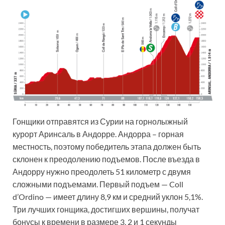
Гонщики отправятся из Сурии на горнолыжный
курорт Аринсаль в Андорре. Андорра – горная
местность, поэтому победитель этапа должен быть
склонен к преодолению подъемов. После въезда в
Андорру нужно преодолеть 51 километр с двумя
сложными подъемами. Первый подъем — Coll
d’Ordino — имеет длину 8,9 км и средний уклон 5,1%.
Три лучших гонщика, достигших вершины, получат
бонусы к времени в размере 3, 2 и 1 секунды