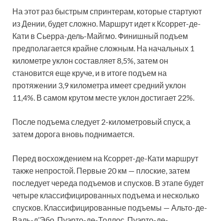
На этот раз быстрым спринтерам, которые стартуют
из Дении, будет сложно. Маршрут идет к Ксоррет-де-
Кати в Сьерра-дель-Майгмо. Финишный подъем
предполагается крайне сложным. На начальных 1
километре уклон составляет 8,5%, затем он
становится еще круче, и в итоге подъем на
протяжении 3,9 километра имеет средний уклон
11,4%. В самом крутом месте уклон достигает 22%.
После подъема следует 2-километровый спуск, а
затем дорога вновь поднимается.
Перед восхождением на Ксоррет-де-Кати маршрут
также непростой. Первые 20 км — плоские, затем
последует череда подъемов и спусков. В этапе будет
четыре классифицированных подъема и несколько
спусков. Классифицированные подъемы — Альто-де-
Валь-д’Эбо, Пуэрто-де-Толлос, Пуэрто-де-