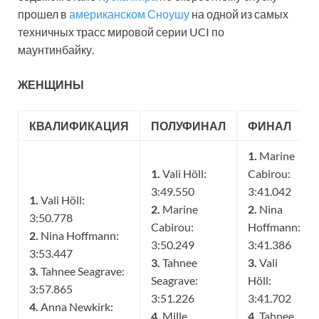
прошел в
американском Сноушу
на одной из самых
техничных трасс мировой серии UCI по
маунтинбайку.
ЖЕНЩИНЫ
КВАЛИФИКАЦИЯ
ПОЛУФИНАЛ
ФИНАЛ
1.
Marine
1.
Vali Höll:
Cabirou:
3:49.550
3:41.042
1.
Vali Höll:
2.
Marine
2.
Nina
3:50.778
Cabirou:
Hoffmann:
2.
Nina Hoffmann:
3:50.249
3:41.386
3:53.447
3.
Tahnee
3.
Vali
3.
Tahnee Seagrave:
Seagrave:
Höll:
3:57.865
3:51.226
3:41.702
4.
Anna Newkirk:
4.
Mille
4.
Tahnee