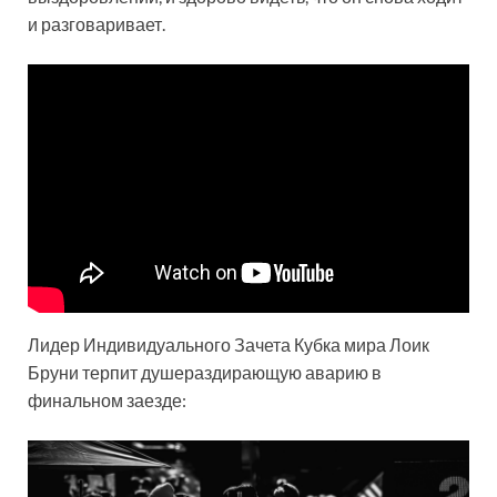
и разговаривает.
Лидер Индивидуального Зачета Кубка мира Лоик
Бруни терпит душераздирающую аварию в
финальном заезде: