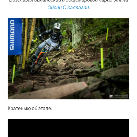
Ойсин О’Каллаган
.
Кратенько об этапе: