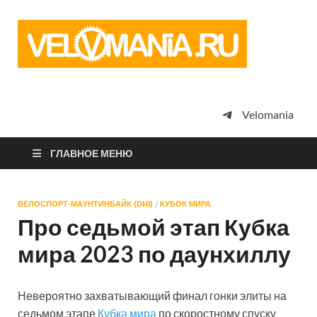
Vel
Сообщество
профессион
велоспорта,
энтузиастов
велотуризма
Velomania
просто
любителей
велосипедов
ГЛАВНОЕ МЕНЮ
ВЕЛОСПОРТ-МАУНТИНБАЙК (DHI)
/
КУБОК МИРА
Про седьмой этап Кубка
мира 2023 по даунхиллу
Невероятно захватывающий финал гонки элиты на
седьмом этапе
Кубка мира
по скоростному спуску