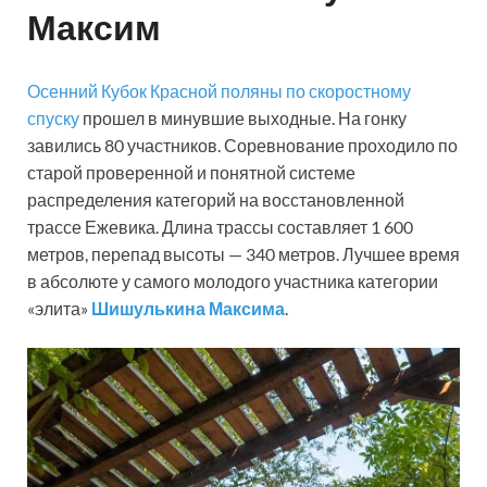
Максим
Осенний Кубок Красной поляны по скоростному
спуску
прошел в минувшие выходные. На гонку
завились 80 участников. Соревнование проходило по
старой проверенной и понятной системе
распределения категорий на восстановленной
трассе Ежевика. Длина трассы составляет 1 600
метров, перепад высоты — 340 метров. Лучшее время
в абсолюте у самого молодого участника категории
«элита»
Шишулькина Максима
.