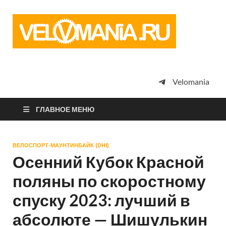
Vel
Сообщество
профессион
велоспорта,
энтузиастов
велотуризма
Velomania
просто
любителей
велосипедов
ГЛАВНОЕ МЕНЮ
ВЕЛОСПОРТ-МАУНТИНБАЙК (DHI)
Осенний Кубок Красной
поляны по скоростному
спуску 2023: лучший в
абсолюте — Шишулькин