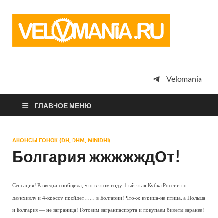
Vel
Сообщество
профессион
велоспорта,
энтузиастов
велотуризма
Velomania
просто
любителей
велосипедов
ГЛАВНОЕ МЕНЮ
АНОНСЫ ГОНОК (DH, DHM, MINIDHI)
Болгария жжжжждОт!
Сенсация! Разведка сообщила, что в этом году 1-ый этап Кубка России по
даунхиллу и 4-кроссу пройдет…… в Болгарии! Что-ж курица-не птица, а Польша
и Болгария — не заграница! Готовим загранпаспорта и покупаем билеты заранее!