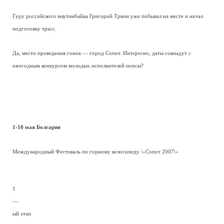
Гуру российского маутинбайка Григорий Трвин уже побывал на месте и начал
подготовку трасс.
Да, место проведения гонок — город Сопот. Интересно, даты совпадут с
ежегодным конкурсом молодых исполнителей попсы?
1-10 мая Болгария
Международный Фестиваль по горному велосипеду \»Сопот 2007\»
1
—
ый этап