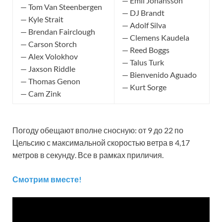
— Emil Johansson
— Tom Van Steenbergen
— DJ Brandt
— Kyle Strait
— Adolf Silva
— Brendan Fairclough
— Clemens Kaudela
— Carson Storch
— Reed Boggs
— Alex Volokhov
— Talus Turk
— Jaxson Riddle
— Bienvenido Aguado
— Thomas Genon
— Kurt Sorge
— Cam Zink
Погоду обещают вполне сносную: от 9 до 22 по
Цельсию с максимальной скоростью ветра в 4,17
метров в секунду. Все в рамках приличия.
Смотрим вместе!