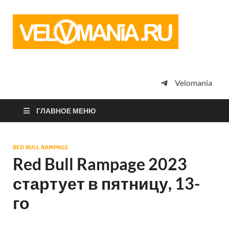
Vel
Сообщество
профессион
велоспорта,
энтузиастов
велотуризма
Velomania
просто
любителей
велосипедов
ГЛАВНОЕ МЕНЮ
RED BULL RAMPAGE
Red Bull Rampage 2023
стартует в пятницу, 13-
го