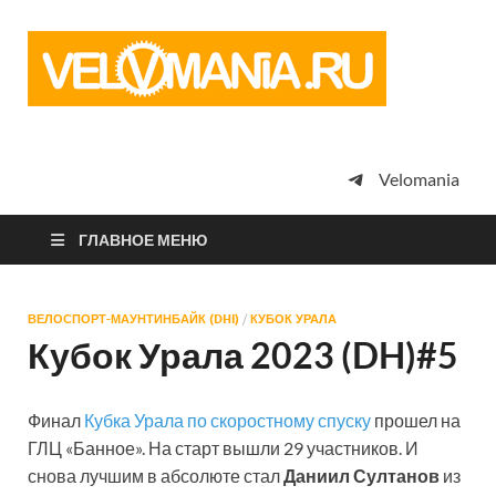
Vel
Сообщество
профессион
велоспорта,
энтузиастов
велотуризма
Velomania
просто
любителей
велосипедов
ГЛАВНОЕ МЕНЮ
ВЕЛОСПОРТ-МАУНТИНБАЙК (DHI)
/
КУБОК УРАЛА
Кубок Урала 2023 (DH)#5
Финал
Кубка Урала по скоростному спуску
прошел на
ГЛЦ «Банное». На старт вышли 29 участников. И
снова лучшим в абсолюте стал
Даниил Султанов
из