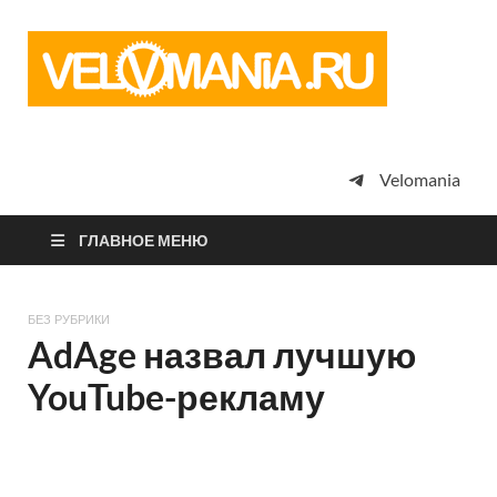
Vel
Сообщество
профессион
велоспорта,
энтузиастов
велотуризма
Velomania
просто
любителей
велосипедов
ГЛАВНОЕ МЕНЮ
БЕЗ РУБРИКИ
AdAge назвал лучшую
YouTube-рекламу