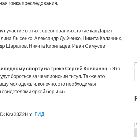
ная гонка преследования.
 участие в этих соревнованиях, такие как Дарья
лина Лысенко, Александр Дубченко, Никита Калачник,
др Шарапов, Никита Кирильцев, Иван Самусев
ипедному спорту на треке Сергей Ковпанец:
«Это
дут бороться за чемпионский титул. Также это
ашу молодежь и, конечно, это необходимая
 свидетелями яркой борьбы».
ID: Kra23Z2Hm:
ГИД
Р