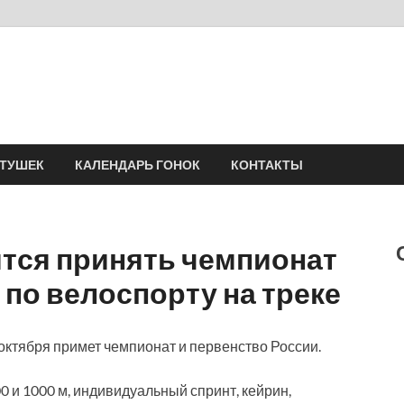
Velomania
Сообщество профессионалов велоспорта, энтузиастов велотуризма
АТУШЕК
КАЛЕНДАРЬ ГОНОК
КОНТАКТЫ
ится принять чемпионат
 по велоспорту на треке
ктября примет чемпионат и первенство России.
00 и 1000 м, индивидуальный спринт, кейрин,